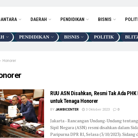
SANTARA
DAERAH
PENDIDIKAN
BISNIS
POLIT
AH
PENDIDIKAN
BISNIS
POLITIK
BLIT
Honorer
onorer
RUU ASN Disahkan, Resmi Tak Ada PHK
untuk Tenaga Honorer
BY
JAMBICENTER
3 Oktober 2023
0
Jakarta - Rancangan Undang-Undang tentang
Sipil Negara (ASN) resmi disahkan dalam Sid
Paripurna DPR RI, Selasa (3/10/2023). Sidang di