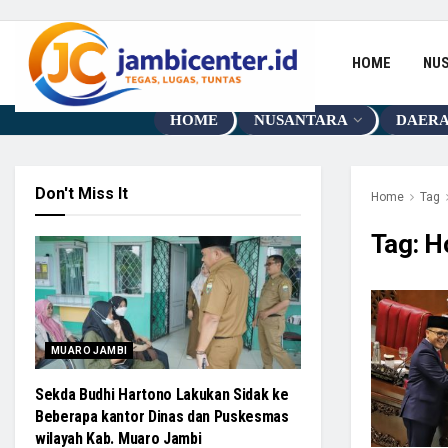
HOME
NU
HOME
NUSANTARA
DAER
Don't Miss It
Home
Tag
Tag:
H
MUARO JAMBI
Sekda Budhi Hartono Lakukan Sidak ke
Beberapa kantor Dinas dan Puskesmas
wilayah Kab. Muaro Jambi