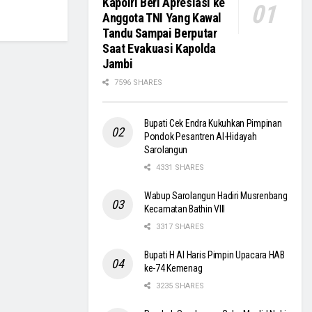
Kapolri Beri Apresiasi ke
Anggota TNI Yang Kawal
Tandu Sampai Berputar
Saat Evakuasi Kapolda
Jambi
7596 SHARES
Bupati Cek Endra Kukuhkan Pimpinan
Pondok Pesantren Al-Hidayah
Sarolangun
4331 SHARES
Wabup Sarolangun Hadiri Musrenbang
Kecamatan Bathin VIII
3317 SHARES
Bupati H Al Haris Pimpin Upacara HAB
ke-74 Kemenag
3235 SHARES