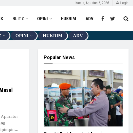
Kamis, Agustus 6, 2026
Login
IK
BLITZ
OPINI
HUKRIM
ADV
Z
OPINI
HUKRIM
ADV
Popular News
 Masal
 Aparatur
ang
pimpin ...