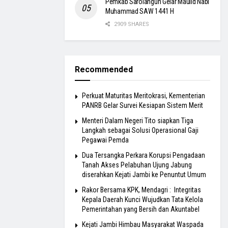
Pemkab Sarolangun Gelar Maulid Nabi
Muhammad SAW 1441 H
2909 SHARES
Recommended
Perkuat Maturitas Meritokrasi, Kementerian
PANRB Gelar Survei Kesiapan Sistem Merit
Menteri Dalam Negeri Tito siapkan Tiga
Langkah sebagai Solusi Operasional Gaji
Pegawai Pemda
Dua Tersangka Perkara Korupsi Pengadaan
Tanah Akses Pelabuhan Ujung Jabung
diserahkan Kejati Jambi ke Penuntut Umum
Rakor Bersama KPK, Mendagri : Integritas
Kepala Daerah Kunci Wujudkan Tata Kelola
Pemerintahan yang Bersih dan Akuntabel
Kejati Jambi Himbau Masyarakat Waspada