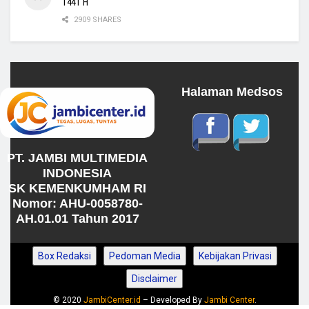
1441 H
2909 SHARES
Halaman Medsos
PT. JAMBI MULTIMEDIA
INDONESIA
SK KEMENKUMHAM RI
Nomor: AHU-0058780-
AH.01.01 Tahun 2017
Box Redaksi
Pedoman Media
Kebijakan Privasi
Disclaimer
© 2020
JambiCenter.id
– Developed By
Jambi Center
.