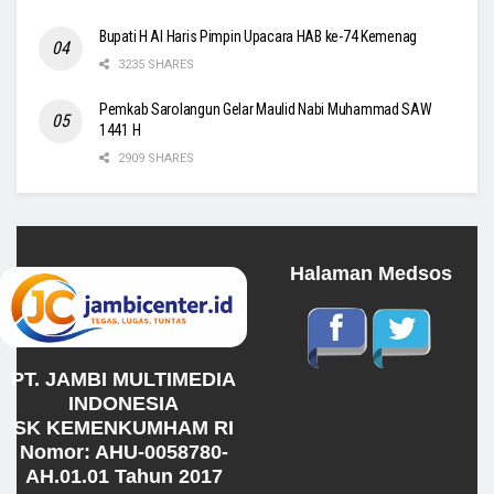
Bupati H Al Haris Pimpin Upacara HAB ke-74 Kemenag
3235 SHARES
Pemkab Sarolangun Gelar Maulid Nabi Muhammad SAW
1441 H
2909 SHARES
Halaman Medsos
PT. JAMBI MULTIMEDIA
INDONESIA
SK KEMENKUMHAM RI
Nomor: AHU-0058780-
AH.01.01 Tahun 2017