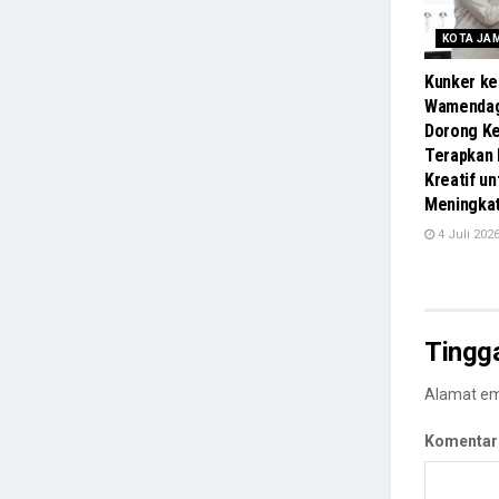
KOTA JA
Kunker ke
Wamendag
Dorong Ke
Terapkan
Kreatif un
Meningka
4 Juli 202
Tingg
Alamat ema
Komentar