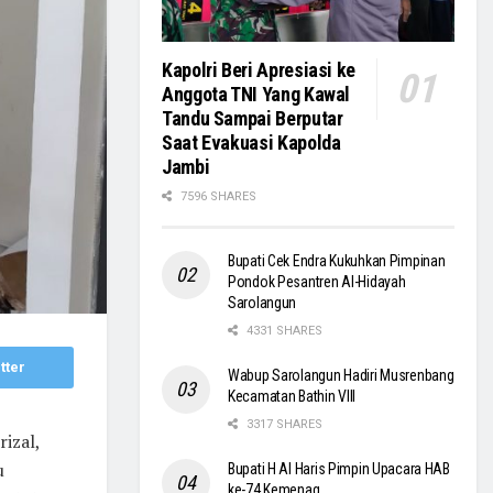
Kapolri Beri Apresiasi ke
Anggota TNI Yang Kawal
Tandu Sampai Berputar
Saat Evakuasi Kapolda
Jambi
7596 SHARES
Bupati Cek Endra Kukuhkan Pimpinan
Pondok Pesantren Al-Hidayah
Sarolangun
4331 SHARES
tter
Wabup Sarolangun Hadiri Musrenbang
Kecamatan Bathin VIII
3317 SHARES
izal,
u
Bupati H Al Haris Pimpin Upacara HAB
ke-74 Kemenag