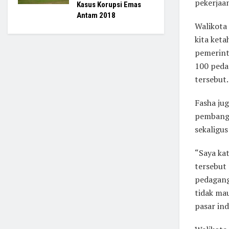
pekerjaan
Kasus Korupsi Emas
Antam 2018
Walikota
kita ket
pemerint
100 pedag
tersebut.
Fasha ju
pembangu
sekaligus
“Saya ka
tersebut
pedagang 
tidak mau
pasar in