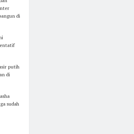
 dan
nter
 bangun di
ni
entatif
sir putih
an di
Fasha
uga sudah