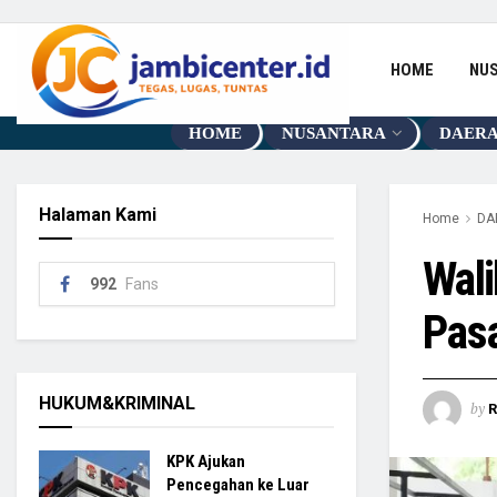
HOME
NU
HOME
NUSANTARA
DAER
Halaman Kami
Home
DA
Wal
992
Fans
Pasa
HUKUM&KRIMINAL
by
R
KPK Ajukan
Pencegahan ke Luar