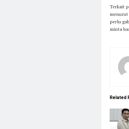
Terkait 
menurut 
perlu ga
minta ban
Related