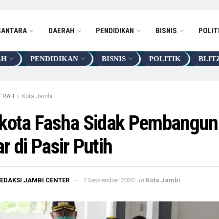
SANTARA
DAERAH
PENDIDIKAN
BISNIS
POLIT
AH
PENDIDIKAN
BISNIS
POLITIK
BLIT
ERAH
Kota Jambi
ikota Fasha Sidak Pembangu
r di Pasir Putih
in
EDAKSI JAMBI CENTER
7 September 2020
Kota Jambi