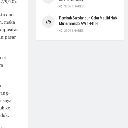
(7/9/20).
3236 SHARES
sta dan
Pemkab Sarolangun Gelar Maulid Nabi
h, maka
Muhammad SAW 1441 H
kapasitas
2909 SHARES
an pasar
ecek
ga
k
gang-
a saya
uk ke
nduk.