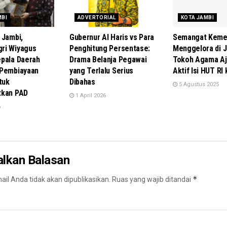
MBI
ADVERTORIAL
KOTA JAMBI
 Jambi,
Gubernur Al Haris vs Para
Semangat Keme
ri Wiyagus
Penghitung Persentase:
Menggelora di J
pala Daerah
Drama Belanja Pegawai
Tokoh Agama Aj
 Pembiayaan
yang Terlalu Serius
Aktif Isi HUT RI
tuk
Dibahas
5 Agustus 2025
tkan PAD
1 April 2026
6
alkan Balasan
*
il Anda tidak akan dipublikasikan.
Ruas yang wajib ditandai