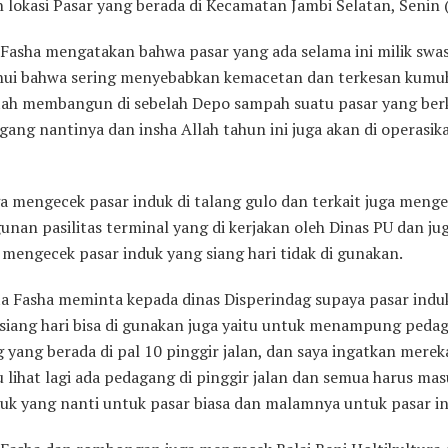
 lokasi Pasar yang berada di Kecamatan Jambi Selatan, Senin 
 Fasha mengatakan bahwa pasar yang ada selama ini milik swa
ahui bahwa sering menyebabkan kemacetan dan terkesan kumu
ah membangun di sebelah Depo sampah suatu pasar yang ber
ang nantinya dan insha Allah tahun ini juga akan di operasik
ga mengecek pasar induk di talang gulo dan terkait juga meng
nan pasilitas terminal yang di kerjakan oleh Dinas PU dan ju
 mengecek pasar induk yang siang hari tidak di gunakan.
ta Fasha meminta kepada dinas Disperindag supaya pasar indu
 siang hari bisa di gunakan juga yaitu untuk menampung peda
yang berada di pal 10 pinggir jalan, dan saya ingatkan merek
 lihat lagi ada pedagang di pinggir jalan dan semua harus mas
duk yang nanti untuk pasar biasa dan malamnya untuk pasar i