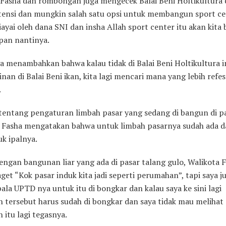
 Fasha dan rombongan juga mengecek Balai Beni Holtikultura
tensi dan mungkin salah satu opsi untuk membangun sport ce
iayai oleh dana SNI dan insha Allah sport center itu akan kita
pan nantinya.
a menambahkan bahwa kalau tidak di Balai Beni Holtikultura i
an di Balai Beni ikan, kita lagi mencari mana yang lebih refes
.
 tentang pengaturan limbah pasar yang sedang di bangun di pa
, Fasha mengatakan bahwa untuk limbah pasarnya sudah ada d
k ipalnya.
engan bangunan liar yang ada di pasar talang gulo, Walikota 
get “Kok pasar induk kita jadi seperti perumahan”, tapi saya j
ala UPTD nya untuk itu di bongkar dan kalau saya ke sini lagi
 tersebut harus sudah di bongkar dan saya tidak mau melihat
itu lagi tegasnya.