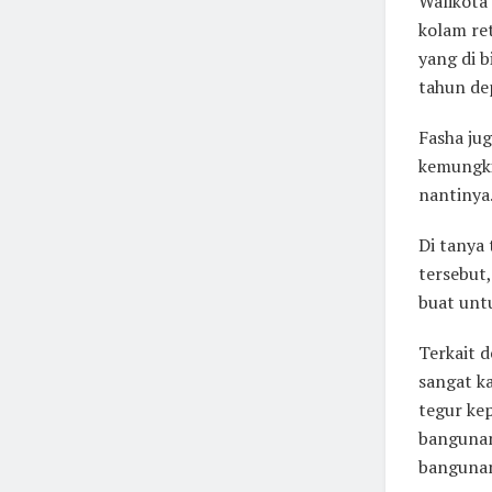
Walikota
kolam re
yang di b
tahun de
Fasha jug
kemungkin
nantinya
Di tanya
tersebut
buat untu
Terkait d
sangat ka
tegur kep
bangunan
bangunan 