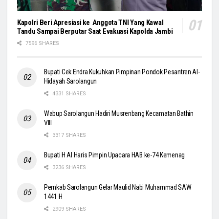
Kapolri Beri Apresiasi ke Anggota TNI Yang Kawal
Tandu Sampai Berputar Saat Evakuasi Kapolda Jambi
7596 SHARES
Bupati Cek Endra Kukuhkan Pimpinan Pondok Pesantren Al-
Hidayah Sarolangun
4331 SHARES
Wabup Sarolangun Hadiri Musrenbang Kecamatan Bathin
VIII
3317 SHARES
Bupati H Al Haris Pimpin Upacara HAB ke-74 Kemenag
3236 SHARES
Pemkab Sarolangun Gelar Maulid Nabi Muhammad SAW
1441 H
2909 SHARES