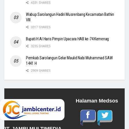
4331 SHARES
Wabup Sarolangun Hadiri Musrenbang Kecamatan Bathin
VIII
3317 SHARES
Bupati H Al Haris Pimpin Upacara HAB ke-74 Kemenag
3235 SHARES
Pemkab Sarolangun Gelar Maulid Nabi Muhammad SAW
1441 H
2909 SHARES
Halaman Medsos
PT. JAMBI MULTIMEDIA