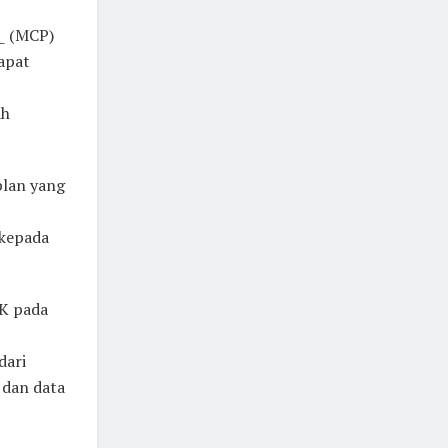
n_ (MCP)
dapat
ah
plan yang
 kepada
K pada
dari
 dan data