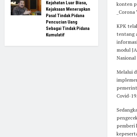
Kejahatan Luar Biasa,
konten p
Kejaksaan Menerapkan
_Corona V
Pasal Tindak Pidana
Pencucian Uang
KPK telah
Sebagai Tindak Pidana
tentang 
Kumulatif
informas
modul JA
Nasional
Melalui d
implemen
pemerint
Covid-19
Sedangka
pengecek
pemberi 
kepesert