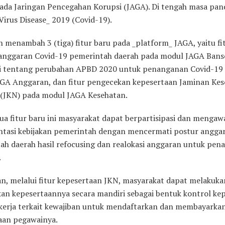
ada Jaringan Pencegahan Korupsi (JAGA). Di tengah masa pa
irus Disease_ 2019 (Covid-19).
 menambah 3 (tiga) fitur baru pada _platform_ JAGA, yaitu fi
anggaran Covid-19 pemerintah daerah pada modul JAGA Bans
i tentang perubahan APBD 2020 untuk penanganan Covid-19
GA Anggaran, dan fitur pengecekan kepesertaan Jaminan Ke
 (JKN) pada modul JAGA Kesehatan.
ua fitur baru ini masyarakat dapat berpartisipasi dan mengaw
tasi kebijakan pemerintah dengan mencermati postur angga
ah daerah hasil refocusing dan realokasi anggaran untuk pe
.
n, melalui fitur kepesertaan JKN, masyarakat dapat melakuka
an kepesertaannya secara mandiri sebagai bentuk kontrol ke
kerja terkait kewajiban untuk mendaftarkan dan membayarkan
aan pegawainya.