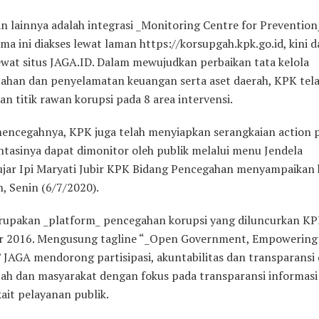
n lainnya adalah integrasi _Monitoring Centre for Preventio
ma ini diakses lewat laman https://korsupgah.kpk.go.id, kini 
lewat situs JAGA.ID. Dalam mewujudkan perbaikan tata kelola
ahan dan penyelamatan keuangan serta aset daerah, KPK tel
 titik rawan korupsi pada 8 area intervensi.
encegahnya, KPK juga telah menyiapkan serangkaian action 
tasinya dapat dimonitor oleh publik melalui menu Jendela
ujar Ipi Maryati Jubir KPK Bidang Pencegahan menyampaikan
, Senin (6/7/2020).
upakan _platform_ pencegahan korupsi yang diluncurkan KP
 2016. Mengusung tagline “_Open Government, Empowering
” JAGA mendorong partisipasi, akuntabilitas dan transparansi 
ah dan masyarakat dengan fokus pada transparansi informasi
ait pelayanan publik.