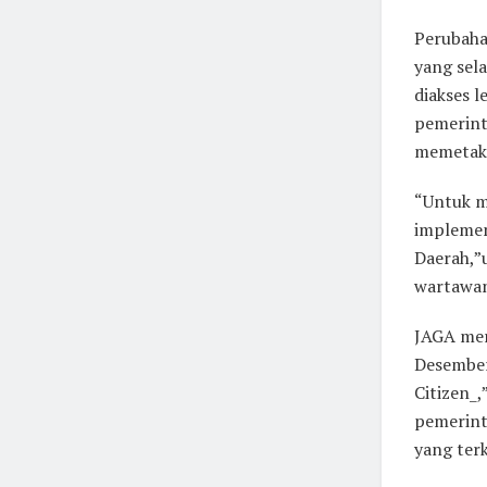
Perubaha
yang sela
diakses 
pemerint
memetakan
“Untuk m
implemen
Daerah,”
wartawan
JAGA mer
Desember
Citizen_,
pemerint
yang terk