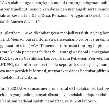
 JAGA sudah mengembangkan 6 modul tentang pelayanan publi
an yang meliputi pendidikan dasar dan menengah serta pendi
asilitas Kesehatan, Dana Desa, Perizinan, Anggaran Daerah, da
adalah Bansos Covid-19.
9 _platform_ JAGA dikembangkan menjadi versi situs yang ber
aga.id. Menjadi pusat informasi pencegahan korupsi yang diinis
gga saat ini situs JAGA.ID memuat informasi tentang impleme
n tata kelola pemerintah daerah, Strategi Nasional Pencegaha
 PK), Laporan Gratifikasi, Laporan Harta Kekayaan Penyeleng
LHKPN), dan informasi serta data seputar 6 sektor pelayanan 
nya memperoleh informasi, masyarakat dapat bertukar pikira
 melalui fitur diskusi.
 Juli 2020 JAGA Bansos menerima total 621 keluhan terkait p
Keluhan yang paling banyak disampaikan adalah pelapor tidak
 bantuan padahal sudah mendaftar, yaitu 268 laporan.