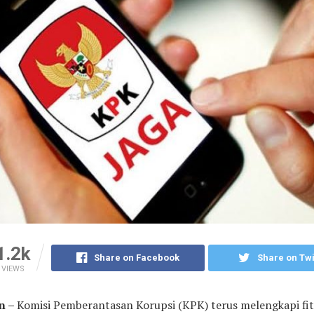
1.2k
Share on Facebook
Share on Twi
VIEWS
n –
Komisi Pemberantasan Korupsi (KPK) terus melengkapi fi