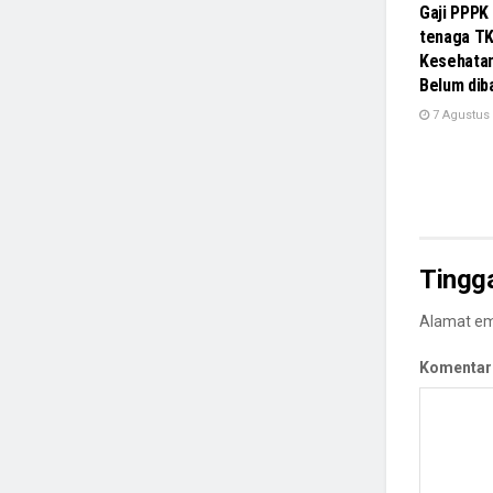
Gaji PPPK
tenaga TK
Kesehata
Belum dib
7 Agustus
Tingg
Alamat ema
Komentar