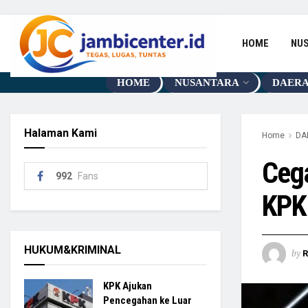
HOME
NU
HOME
NUSANTARA
DAER
Halaman Kami
Home
DA
Cega
992
Fans
KPK 
HUKUM&KRIMINAL
by
R
KPK Ajukan
Pencegahan ke Luar