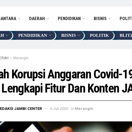
SANTARA
DAERAH
PENDIDIKAN
BISNIS
POLIT
AH
PENDIDIKAN
BISNIS
POLITIK
BLIT
ERAH
Merangin
h Korupsi Anggaran Covid-19
Lengkapi Fitur Dan Konten 
in
EDAKSI JAMBI CENTER
6 Juli 2020
Merangin