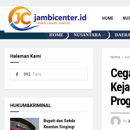
HOME
NU
HOME
NUSANTARA
DAER
Halaman Kami
Home
Nat
Ceg
992
Fans
Keja
Pro
HUKUM&KRIMINAL
by
Bupati dan Sekda
Kuantan Singingi