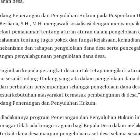
ahan desa.
idang Penerangan dan Penyuluhan Hukum pada Puspenkum D
 Berliana, S.H., M.H. mengawali sosialisasi dengan menyampai
erkait pemahaman tentang aturan aturan dalam pengelolaan 
mahaman tentang tugas pokok dan fungsi kejaksaan, kemudian
 mekanisme dan tahapan pengelolaan dana desa serta pencega
ngan penyalahgunaan pengelolaan dana desa.
ngimbau kepada perangkat desa untuk tetap mengikuti atur
e sesuai Undang-Undang yang ada dalam pengelolaan dana d
ari perbuatan penyimpangan sehingga pengelolaan dana des
sesuai kebutuhan masyarakat termasuk pembangunan di desa,”
idang Penerangan dan Penyuluhan Hukum.
diadakannya program Penerangan dan Penyuluhan Hukum ini
an agar tidak ada keragu-raguan bagi Kepala Desa dalam mela
 terkait dana desa maupun pengelolaan aset desa selama sesu