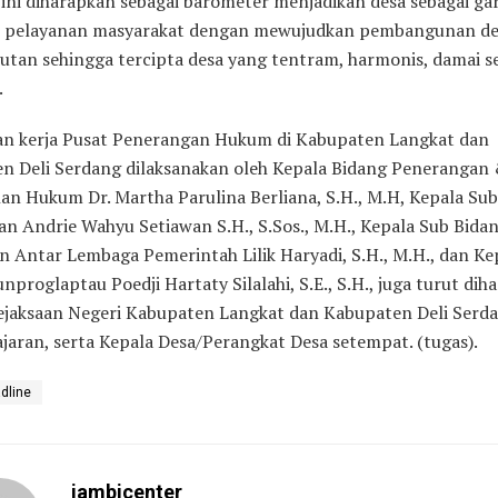
 ini diharapkan sebagai barometer menjadikan desa sebagai ga
 pelayanan masyarakat dengan mewujudkan pembangunan de
jutan sehingga tercipta desa yang tentram, harmonis, damai s
.
n kerja Pusat Penerangan Hukum di Kabupaten Langkat dan
n Deli Serdang dilaksanakan oleh Kepala Bidang Penerangan
an Hukum Dr. Martha Parulina Berliana, S.H., M.H, Kepala Su
n Andrie Wahyu Setiawan S.H., S.Sos., M.H., Kepala Sub Bida
 Antar Lembaga Pemerintah Lilik Haryadi, S.H., M.H., dan Ke
nproglaptau Poedji Hartaty Silalahi, S.E., S.H., juga turut diha
ejaksaan Negeri Kabupaten Langkat dan Kabupaten Deli Serd
ajaran, serta Kepala Desa/Perangkat Desa setempat. (tugas).
dline
jambicenter