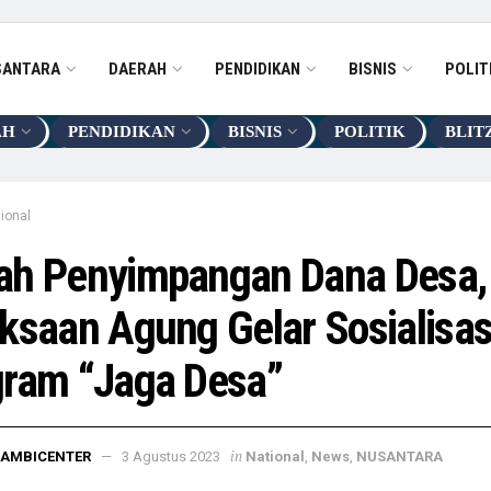
SANTARA
DAERAH
PENDIDIKAN
BISNIS
POLIT
AH
PENDIDIKAN
BISNIS
POLITIK
BLIT
ional
ah Penyimpangan Dana Desa,
ksaan Agung Gelar Sosialisas
gram “Jaga Desa”
in
JAMBICENTER
3 Agustus 2023
National
,
News
,
NUSANTARA