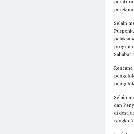
peratura
perekono
Selain me
Puspenku
pelaksan
program 
Sahabat 
Rencana 
pengelol
pengelol
Selain m
dan Peny
di desa 
rangka A