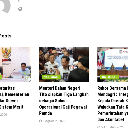
Posts
L
NATIONAL
NATIONAL
aturitas
Menteri Dalam Negeri
Rakor Bersama 
si, Kementerian
Tito siapkan Tiga Langkah
Mendagri : Inte
ar Survei
sebagai Solusi
Kepala Daerah K
Sistem Merit
Operasional Gaji Pegawai
Wujudkan Tata K
Pemda
Pemerintahan y
 2026
dan Akuntabel
6 Agustus 2026
5 Agustus 2026