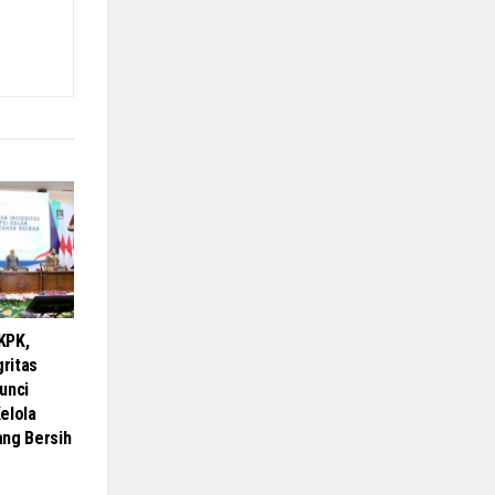
KPK,
gritas
unci
elola
ang Bersih