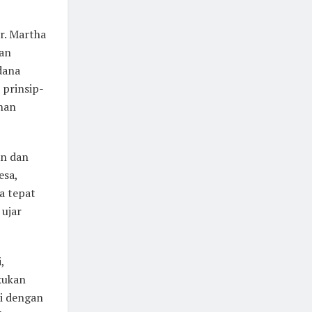
r. Martha
kan
dana
 prinsip-
han
an dan
esa,
a tepat
 ujar
,
kukan
ai dengan