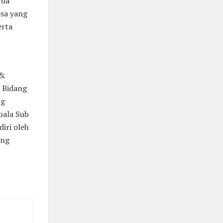
rda
sa yang
erta
 &
b Bidang
ng
pala Sub
diri oleh
ang