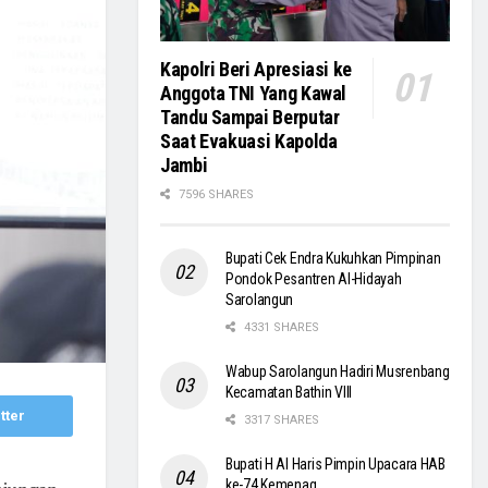
Kapolri Beri Apresiasi ke
Anggota TNI Yang Kawal
Tandu Sampai Berputar
Saat Evakuasi Kapolda
Jambi
7596 SHARES
Bupati Cek Endra Kukuhkan Pimpinan
Pondok Pesantren Al-Hidayah
Sarolangun
4331 SHARES
Wabup Sarolangun Hadiri Musrenbang
Kecamatan Bathin VIII
tter
3317 SHARES
Bupati H Al Haris Pimpin Upacara HAB
ke-74 Kemenag