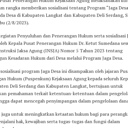
Pusat Penerangan Hukum Kejaksaan Agung melaksanakan ku
lam rangka memberikan sosialisasi tentang Program “Jaga Desa
rda Desa di Kabupaten Langkat dan Kabupaten Deli Serdang, 
bu (2/8/2023).
egiatan Penyuluhan dan Penerangan Hukum serta sosialisasi 
i oleh Kepala Pusat Penerangan Hukum Dr. Ketut Sumedana ses
nstruksi Jaksa Agung (INSJA) Nomor 5 Tahun 2023 tentang
n Kesadaran Hukum dari Desa melalui Program Jaga Desa.
sosialisasi program Jaga Desa ini disampaikan oleh jajaran Pus
an Hukum (Puspenkum) Kejaksaan Agung kepada seluruh Kep
aten Deli Serdang dan Kabupaten Langkat, bertujuan untuk
an pemahaman terkait ketentuan-ketentuan dalam pengelol
ingga dapat mencegah penyimpangan dalam pengelolaan dana
tu juga untuk meningkatkan ketaatan hukum bagi para perangk
njalani hak, kewajiban serta tugas-tugas dan fungsi dalam