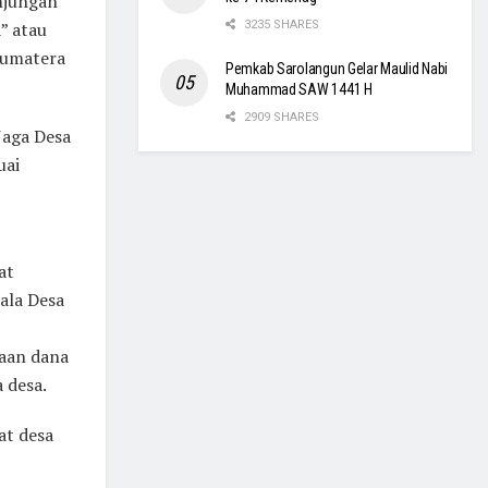
njungan
” atau
3235 SHARES
Sumatera
Pemkab Sarolangun Gelar Maulid Nabi
Muhammad SAW 1441 H
2909 SHARES
Jaga Desa
uai
at
ala Desa
aan dana
 desa.
at desa