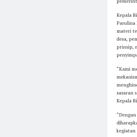
pemerint
Kepala B
Parulina
materi t
desa, pe
prinsip,
penyimpa
“Kami me
mekanism
menghind
sasaran 
Kepala B
“Dengan 
diharapk
kegiatan