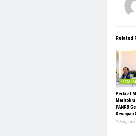
Related
NATIONA
Perkuat M
Meritokra
PANRB Gel
Kesiapan 
6 Agustus