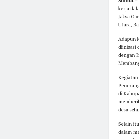
Sumut –
kerja da
Jaksa Ga
Utara, Ra
Adapun k
diinisas
dengan I
Membangu
Kegiatan 
Penerang
di Kabup
memberik
desa seh
Selain i
dalam me