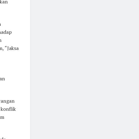
ukan
n
hadap
n
, “Jaksa
dan
erangan
konflik
am