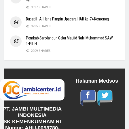
VIII
3317 SHARES
Bupati H Al Haris Pimpin Upacara HAB ke-74 Kemenag
3235 SHARES
Pemkab Sarolangun Gelar Maulid Nabi Muhammad SAW
1441 H
2909 SHARES
Halaman Medsos
PT. JAMBI MULTIMEDIA
INDONESIA
SK KEMENKUMHAM RI
Nomor: AHU-0058780-