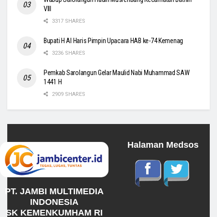
VIII
3317 SHARES
Bupati H Al Haris Pimpin Upacara HAB ke-74 Kemenag
3236 SHARES
Pemkab Sarolangun Gelar Maulid Nabi Muhammad SAW
1441 H
2909 SHARES
Halaman Medsos
PT. JAMBI MULTIMEDIA
INDONESIA
SK KEMENKUMHAM RI