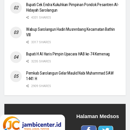
Bupati Cek Endra Kukuhkan Pimpinan Pondok Pesantren Al-
Hidayah Sarolangun
4331 SHARES
Wabup Sarolangun Hadiri Musrenbang Kecamatan Bathin
VIII
3317 SHARES
Bupati H Al Haris Pimpin Upacara HAB ke-74 Kemenag
3235 SHARES
Pemkab Sarolangun Gelar Maulid Nabi Muhammad SAW
1441 H
2909 SHARES
Halaman Medsos