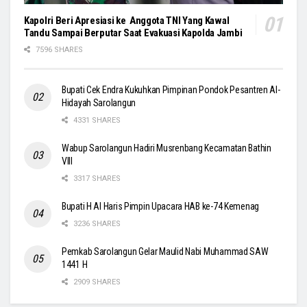
Kapolri Beri Apresiasi ke Anggota TNI Yang Kawal
Tandu Sampai Berputar Saat Evakuasi Kapolda Jambi
7596 SHARES
Bupati Cek Endra Kukuhkan Pimpinan Pondok Pesantren Al-
Hidayah Sarolangun
4331 SHARES
Wabup Sarolangun Hadiri Musrenbang Kecamatan Bathin
VIII
3317 SHARES
Bupati H Al Haris Pimpin Upacara HAB ke-74 Kemenag
3236 SHARES
Pemkab Sarolangun Gelar Maulid Nabi Muhammad SAW
1441 H
2909 SHARES