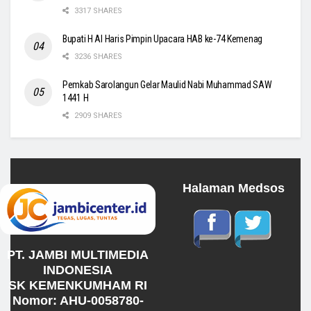
3317 SHARES
Bupati H Al Haris Pimpin Upacara HAB ke-74 Kemenag
3236 SHARES
Pemkab Sarolangun Gelar Maulid Nabi Muhammad SAW
1441 H
2909 SHARES
Halaman Medsos
PT. JAMBI MULTIMEDIA
INDONESIA
SK KEMENKUMHAM RI
Nomor: AHU-0058780-