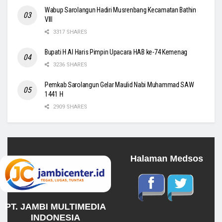
Wabup Sarolangun Hadiri Musrenbang Kecamatan Bathin
VIII
3317 SHARES
Bupati H Al Haris Pimpin Upacara HAB ke-74 Kemenag
3236 SHARES
Pemkab Sarolangun Gelar Maulid Nabi Muhammad SAW
1441 H
2909 SHARES
Halaman Medsos
PT. JAMBI MULTIMEDIA
INDONESIA