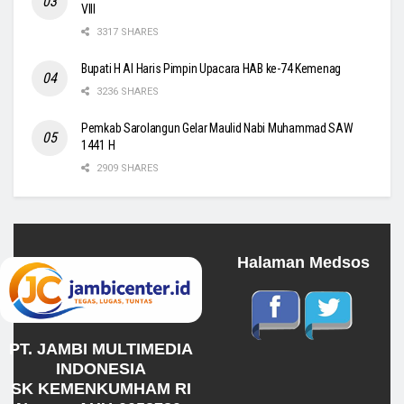
VIII
3317 SHARES
Bupati H Al Haris Pimpin Upacara HAB ke-74 Kemenag
3236 SHARES
Pemkab Sarolangun Gelar Maulid Nabi Muhammad SAW
1441 H
2909 SHARES
Halaman Medsos
PT. JAMBI MULTIMEDIA
INDONESIA
SK KEMENKUMHAM RI