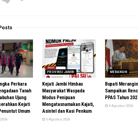
Posts
PROVINSI JAMBI
MERANGIN
ngka Perkara
Kejati Jambi Himbau
Bupati Merangin
engadaan Tanah
Masyarakat Waspada
Sampaikan Renc
abuhan Ujung
Modus Penipuan
PPAS Tahun 202
serahkan Kejati
Mengatasnamakan Kajati,
4 Agustus 2026
 Penuntut Umum
Asintel dan Kasi Penkum
 2026
5 Agustus 2026