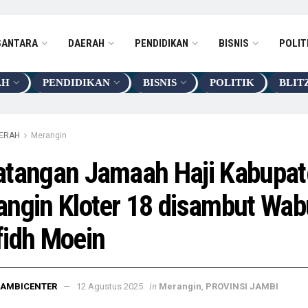
SANTARA
DAERAH
PENDIDIKAN
BISNIS
POLIT
AH
PENDIDIKAN
BISNIS
POLITIK
BLIT
ERAH
Merangin
atangan Jamaah Haji Kabupat
angin Kloter 18 disambut Wa
fidh Moein
in
JAMBICENTER
12 Agustus 2025
Merangin
,
PROVINSI JAMBI