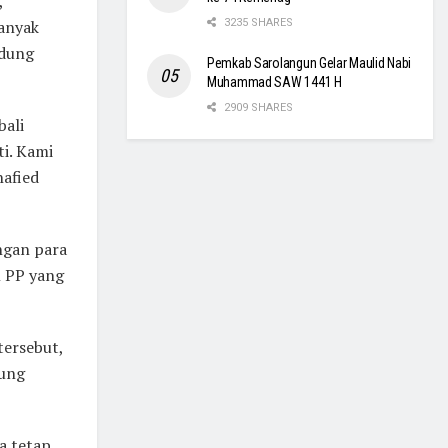
,
anyak
3235 SHARES
edung
Pemkab Sarolangun Gelar Maulid Nabi
Muhammad SAW 1441 H
2909 SHARES
ali
ti. Kami
hafied
ngan para
l PP yang
tersebut,
bung
a tetap