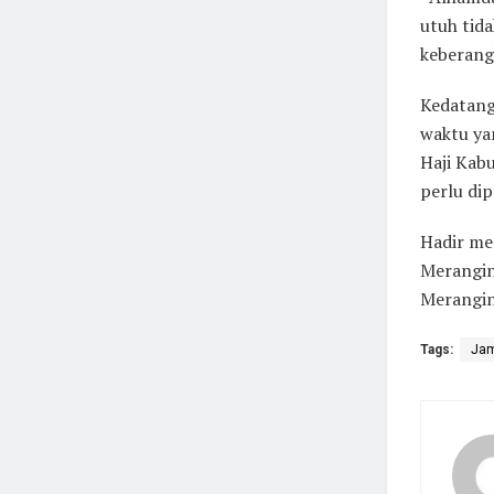
utuh tid
keberang
Kedatang
waktu ya
Haji Kab
perlu dip
Hadir me
Merangin
Merangin
Tags:
Jam