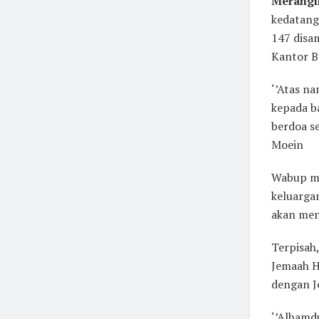
Merangi
kedatang
147 disa
Kantor B
‘’Atas n
kepada b
berdoa s
Moein
Wabup me
keluarga
akan men
Terpisah,
Jemaah H
dengan J
‘’Alhamdu