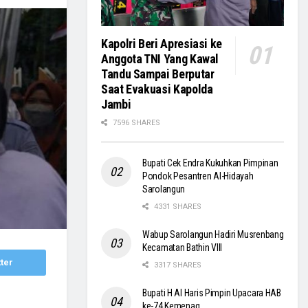
Kapolri Beri Apresiasi ke
Anggota TNI Yang Kawal
Tandu Sampai Berputar
Saat Evakuasi Kapolda
Jambi
7596 SHARES
Bupati Cek Endra Kukuhkan Pimpinan
Pondok Pesantren Al-Hidayah
Sarolangun
4331 SHARES
Wabup Sarolangun Hadiri Musrenbang
Kecamatan Bathin VIII
ter
3317 SHARES
Bupati H Al Haris Pimpin Upacara HAB
ke-74 Kemenag