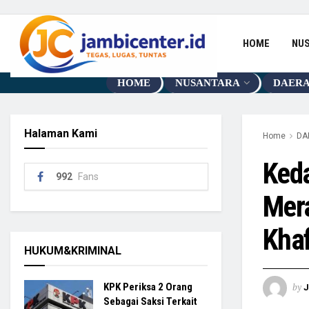
HOME
NU
HOME
NUSANTARA
DAER
Halaman Kami
Home
DA
Ked
992
Fans
Mer
Kha
HUKUM&KRIMINAL
by
KPK Periksa 2 Orang
Sebagai Saksi Terkait