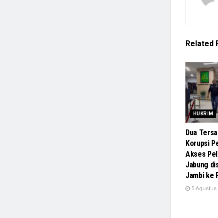
Related
HUKRIM
Dua Tersa
Korupsi P
Akses Pel
Jabung di
Jambi ke
5 Agustus