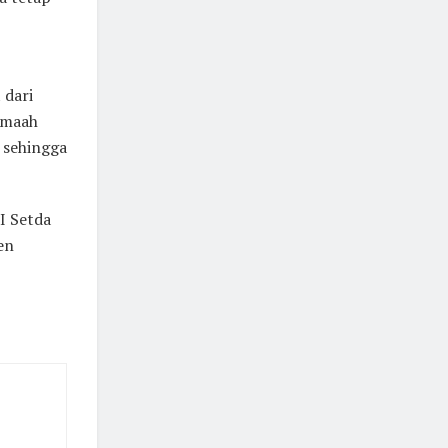
 dari
Jemaah
 sehingga
I Setda
en