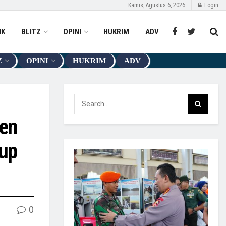
Kamis, Agustus 6, 2026
Login
IK
BLITZ
OPINI
HUKRIM
ADV
Z
OPINI
HUKRIM
ADV
en
bup
0