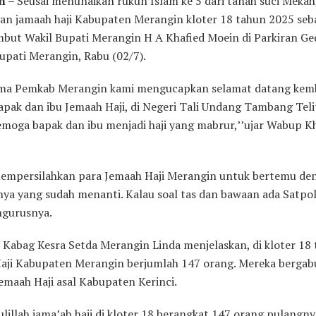
n –
Seusai menunaikan rukun Islam ke 5 dari tanah suci Mekah
an jamaah haji Kabupaten Merangin kloter 18 tahun 2025 seb
mbut Wakil Bupati Merangin H A Khafied Moein di Parkiran G
upati Merangin, Rabu (02/7).
ama Pemkab Merangin kami mengucapkan selamat datang kemb
apak dan ibu Jemaah Haji, di Negeri Tali Undang Tambang Teli
emoga bapak dan ibu menjadi haji yang mabrur,’’ujar Wabup K
mpersilahkan para Jemaah Haji Merangin untuk bertemu de
nya yang sudah menanti. Kalau soal tas dan bawaan ada Satpo
gurusnya.
 Kabag Kesra Setda Merangin Linda menjelaskan, di kloter 18 
aji Kabupaten Merangin berjumlah 147 orang. Mereka berga
emaah Haji asal Kabupaten Kerinci.
lillah jama’ah haji di kloter 18 berangkat 147 orang pulangny