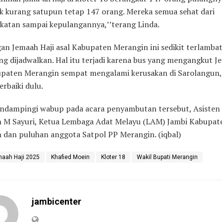
ak kurang satupun tetap 147 orang. Mereka semua sehat dari
katan sampai kepulangannya,’’terang Linda.
an Jemaah Haji asal Kabupaten Merangin ini sedikit terlambat
ng dijadwalkan. Hal itu terjadi karena bus yang mengangkut 
upaten Merangin sempat mengalami kerusakan di Sarolangun,
erbaiki dulu.
ndampingi wabup pada acara penyambutan tersebut, Asisten 
 M Sayuri, Ketua Lembaga Adat Melayu (LAM) Jambi Kabupat
 dan puluhan anggota Satpol PP Merangin. (iqbal)
aah Haji 2025
Khafied Moein
Kloter 18
Wakil Bupati Merangin
jambicenter