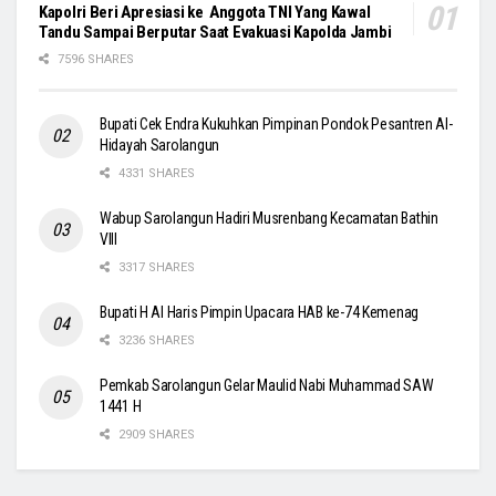
Kapolri Beri Apresiasi ke Anggota TNI Yang Kawal
Tandu Sampai Berputar Saat Evakuasi Kapolda Jambi
7596 SHARES
Bupati Cek Endra Kukuhkan Pimpinan Pondok Pesantren Al-
Hidayah Sarolangun
4331 SHARES
Wabup Sarolangun Hadiri Musrenbang Kecamatan Bathin
VIII
3317 SHARES
Bupati H Al Haris Pimpin Upacara HAB ke-74 Kemenag
3236 SHARES
Pemkab Sarolangun Gelar Maulid Nabi Muhammad SAW
1441 H
2909 SHARES