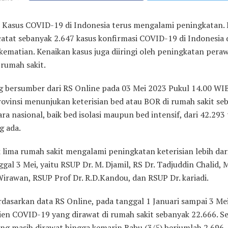
–
Kasus COVID-19 di Indonesia terus mengalami peningkatan. 
rcatat sebanyak 2.647 kasus konfirmasi COVID-19 di Indonesia
kematian. Kenaikan kasus juga diiringi oleh peningkatan pera
 rumah sakit.
g bersumber dari RS Online pada 03 Mei 2023 Pukul 14.00 WI
rovinsi menunjukan keterisian bed atau BOR di rumah sakit se
ra nasional, baik bed isolasi maupun bed intensif, dari 42.29
g ada.
 lima rumah sakit mengalami peningkatan keterisian lebih da
gal 3 Mei, yaitu RSUP Dr. M. Djamil, RS Dr. Tadjuddin Chalid,
Wirawan, RSUP Prof Dr. R.D.Kandou, dan RSUP Dr. kariadi.
rdasarkan data RS Online, pada tanggal 1 Januari sampai 3 Me
sien COVID-19 yang dirawat di rumah sakit sebanyak 22.666. 
ng masih dirawat hingga kemarin Rabu (3/5) berjumlah 2.696, 