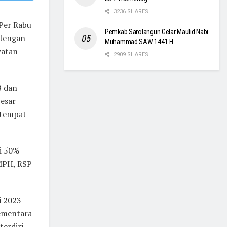
3236 SHARES
Per Rabu
Pemkab Sarolangun Gelar Maulid Nabi
 dengan
Muhammad SAW 1441 H
watan
2909 SHARES
B dan
besar
3 tempat
ri 50%
 MPH, RSP
i 2023
Sementara
terdiri