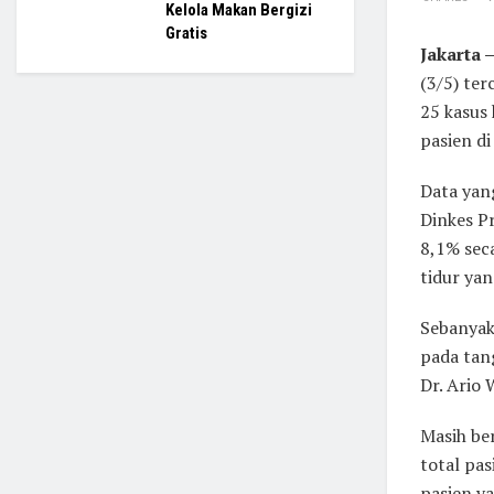
Kelola Makan Bergizi
Gratis
Jakarta 
(3/5) te
25 kasus 
pasien di
Data yan
Dinkes P
8,1% seca
tidur yan
Sebanyak
pada tang
Dr. Ario 
Masih be
total pa
pasien ya