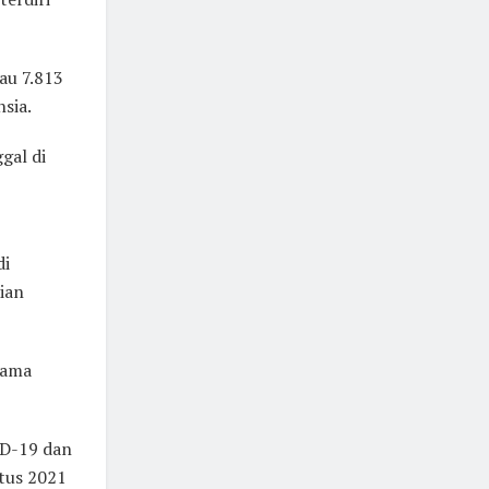
au 7.813
sia.
gal di
di
sian
tama
ID-19 dan
stus 2021