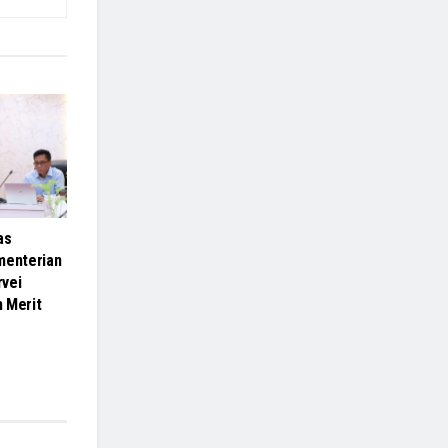
as
menterian
vei
m Merit