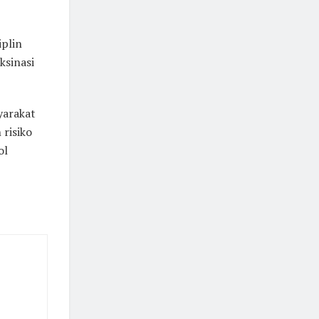
iplin
ksinasi
yarakat
 risiko
ol