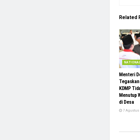
Related
NATIONA
Menteri D
Tegaskan
KDMP Tid
Menutup 
di Desa
7 Agustus