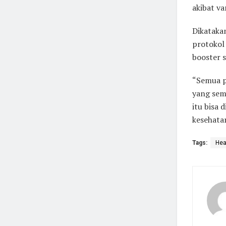
akibat va
Dikatakan
protokol 
booster s
“Semua p
yang sema
itu bisa 
kesehatan
Tags:
Hea