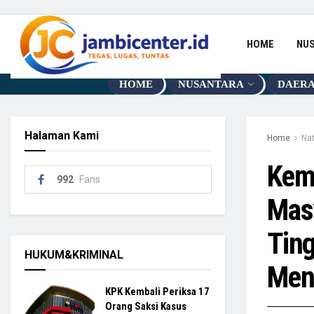
HOME
NU
HOME
NUSANTARA
DAER
Halaman Kami
Home
Nat
Kem
992
Fans
Mas
Ting
HUKUM&KRIMINAL
Men
KPK Kembali Periksa 17
Orang Saksi Kasus