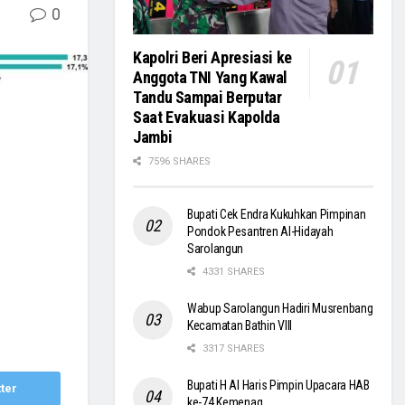
0
Kapolri Beri Apresiasi ke
Anggota TNI Yang Kawal
Tandu Sampai Berputar
Saat Evakuasi Kapolda
Jambi
7596 SHARES
Bupati Cek Endra Kukuhkan Pimpinan
Pondok Pesantren Al-Hidayah
Sarolangun
4331 SHARES
Wabup Sarolangun Hadiri Musrenbang
Kecamatan Bathin VIII
3317 SHARES
Bupati H Al Haris Pimpin Upacara HAB
ter
ke-74 Kemenag