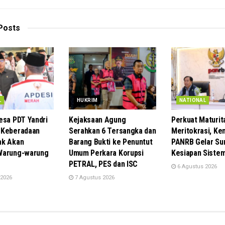
Posts
L
HUKRIM
NATIONAL
esa PDT Yandri
Kejaksaan Agung
Perkuat Maturit
 Keberadaan
Serahkan 6 Tersangka dan
Meritokrasi, Ke
ak Akan
Barang Bukti ke Penuntut
PANRB Gelar Sur
Warung-warung
Umum Perkara Korupsi
Kesiapan Siste
PETRAL, PES dan ISC
6 Agustus 2026
 2026
7 Agustus 2026