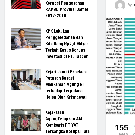
Korupsi Pengesahan
by
RAPBD Provinsi Jambi
2017-2018
KPK Lakukan
Penggeledahan dan
Sita Uang Rp2,4 Milyar
Terkait Kasus Korupsi
Investasi di PT. Taspen
Kejari Jambi Eksekusi
Putusan Kasasi
Mahkamah Agung RI
terhadap Terpidana
Helen Dian Krisnawati
Kejaksaan
AgungTetapkan AM
Komisaris PT YAT
155
Tersangka Korupsi Tata
SHARES
V