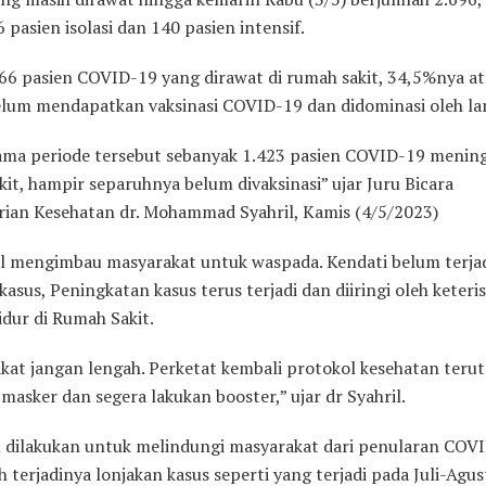
6 pasien isolasi dan 140 pasien intensif.
666 pasien COVID-19 yang dirawat di rumah sakit, 34,5%nya at
elum mendapatkan vaksinasi COVID-19 dan didominasi oleh lan
ama periode tersebut sebanyak 1.423 pasien COVID-19 mening
it, hampir separuhnya belum divaksinasi” ujar Juru Bicara
ian Kesehatan dr. Mohammad Syahril, Kamis (4/5/2023)
ril mengimbau masyarakat untuk waspada. Kendati belum terja
kasus, Peningkatan kasus terus terjadi dan diiringi oleh keteri
idur di Rumah Sakit.
kat jangan lengah. Perketat kembali protokol kesehatan teru
asker dan segera lakukan booster,” ujar dr Syahril.
u dilakukan untuk melindungi masyarakat dari penularan COV
terjadinya lonjakan kasus seperti yang terjadi pada Juli-Agu