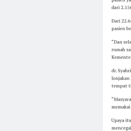
dari 2.55
Dari 22.
pasien b
“Dan sel
rumah sak
Kementer
dr. Syah
lonjakan 
tempat t
“Masyara
memakai m
Upaya it
mencegah 