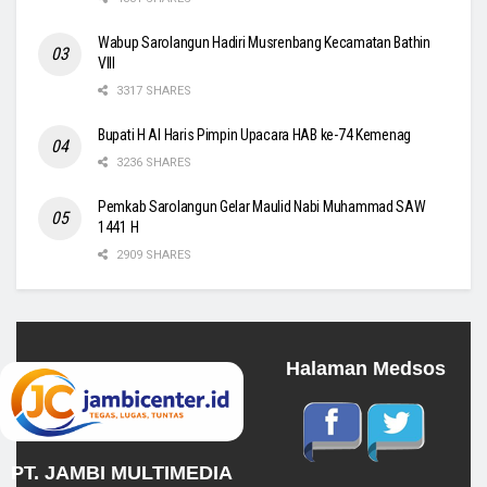
Wabup Sarolangun Hadiri Musrenbang Kecamatan Bathin
VIII
3317 SHARES
Bupati H Al Haris Pimpin Upacara HAB ke-74 Kemenag
3236 SHARES
Pemkab Sarolangun Gelar Maulid Nabi Muhammad SAW
1441 H
2909 SHARES
Halaman Medsos
PT. JAMBI MULTIMEDIA