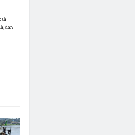
tah
ah,dan