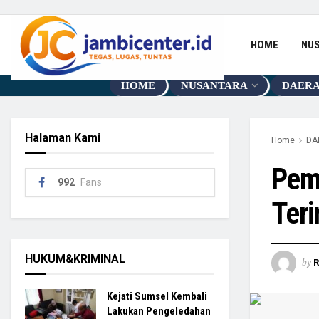
HOME
NU
HOME
NUSANTARA
DAER
Halaman Kami
Home
DA
Pem
992
Fans
Ter
HUKUM&KRIMINAL
by
R
Kejati Sumsel Kembali
Lakukan Pengeledahan