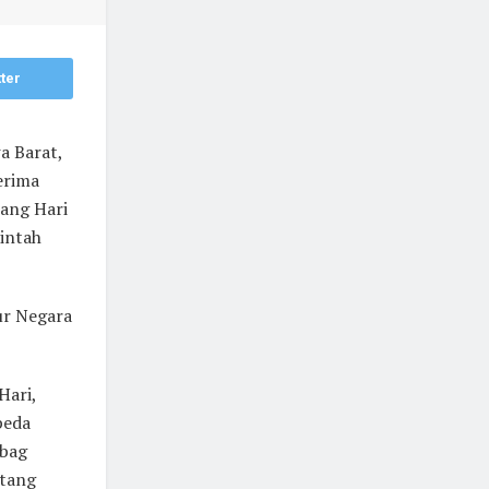
ter
a Barat,
erima
tang Hari
rintah
ur Negara
Hari,
peda
abag
atang