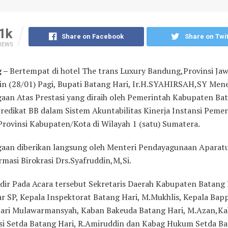
1k
Share on Facebook
Share on Twit
IEWS
 –
Bertempat di hotel The trans Luxury Bandung,Provinsi Jaw
in (28/01) Pagi, Bupati Batang Hari, Ir.H.SYAHIRSAH,SY Men
aan Atas Prestasi yang diraih oleh Pemerintah Kabupaten Ba
redikat BB dalam Sistem Akuntabilitas Kinerja Instansi Peme
Provinsi Kabupaten/Kota di Wilayah 1 (s
atu) Sumatera.
aan diberikan langsung oleh Menteri Pendayagunaan Aparat
masi Birokrasi Drs.Syafruddin,M,Si.
dir Pada Acara tersebut Sekretaris Daerah Kabupaten Batang 
ar SP, Kepala Inspektorat Batang Hari, M.Mukhlis, Kepala Bap
ari Mulawarmansyah, Kaban Bakeuda Batang Hari, M.Azan,K
si Setda Batang Hari, R.Amiruddin dan Kabag Hukum Setda B