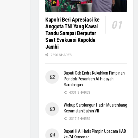
Kapolri Beri Apresiasi ke
Anggota TNI Yang Kawal
Tandu Sampai Berputar
Saat Evakuasi Kapolda
Jambi
7596 SHARES
Bupati Cek Endra Kukuhkan Pimpinan
Pondok Pesantren Al-Hidayah
Sarolangun
4331 SHARES
Wabup Sarolangun Hadiri Musrenbang
Kecamatan Bathin VIII
3317 SHARES
Bupati H Al Haris Pimpin Upacara HAB
ke-74 Kemenag