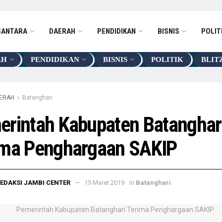
SANTARA
DAERAH
PENDIDIKAN
BISNIS
POLIT
AH
PENDIDIKAN
BISNIS
POLITIK
BLIT
ERAH
Batanghari
erintah Kabupaten Batanghar
ima Penghargaan SAKIP
in
EDAKSI JAMBI CENTER
15 Maret 2019
Batanghari