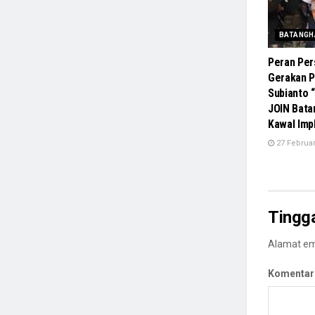
BATANGH
Peran Per
Gerakan 
Subianto “
JOIN Bata
Kawal Imp
27 Februar
Tingg
Alamat ema
Komentar