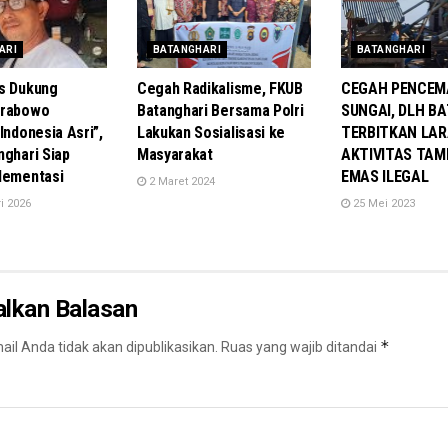
ARI
BATANGHARI
BATANGHARI
s Dukung
Cegah Radikalisme, FKUB
CEGAH PENCE
Prabowo
Batanghari Bersama Polri
SUNGAI, DLH B
Indonesia Asri”,
Lakukan Sosialisasi ke
TERBITKAN LA
nghari Siap
Masyarakat
AKTIVITAS TA
lementasi
EMAS ILEGAL
2 Maret 2024
i 2026
25 Mei 2023
alkan Balasan
*
il Anda tidak akan dipublikasikan.
Ruas yang wajib ditandai