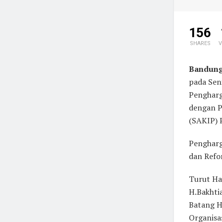
156
SHARES
V
Bandung
pada Sen
Pengharg
dengan P
(SAKIP) 
Pengharg
dan Refor
Turut Ha
H.Bakhti
Batang H
Organisa