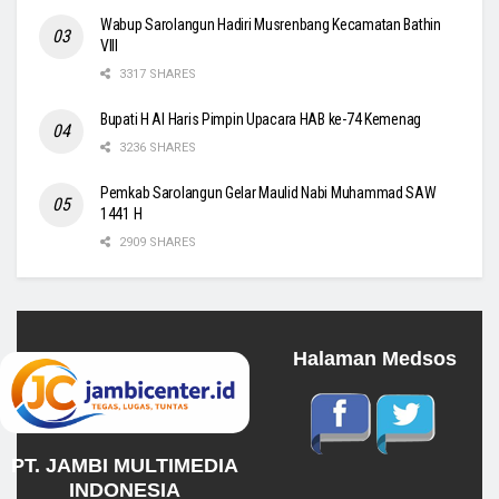
Wabup Sarolangun Hadiri Musrenbang Kecamatan Bathin
VIII
3317 SHARES
Bupati H Al Haris Pimpin Upacara HAB ke-74 Kemenag
3236 SHARES
Pemkab Sarolangun Gelar Maulid Nabi Muhammad SAW
1441 H
2909 SHARES
Halaman Medsos
PT. JAMBI MULTIMEDIA
INDONESIA