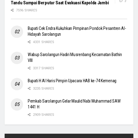
Tandu Sampai Berputar Saat Evakuasi Kapolda Jambi
7596 SHARES
Bupati Cek Endra Kukuhkan Pimpinan Pondok Pesantren Al-
Hidayah Sarolangun
4331 SHARES
Wabup Sarolangun Hadiri Musrenbang Kecamatan Bathin
VIII
3317 SHARES
Bupati H Al Haris Pimpin Upacara HAB ke-74 Kemenag
3235 SHARES
Pemkab Sarolangun Gelar Maulid Nabi Muhammad SAW
1441 H
2909 SHARES