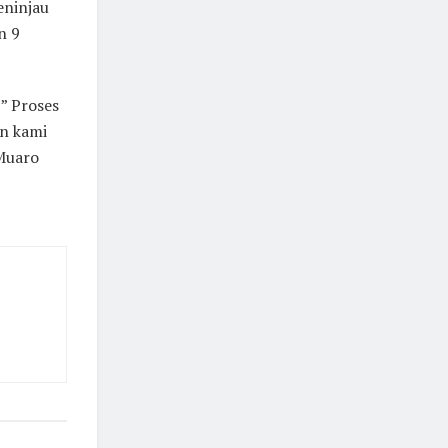
eninjau
n 9
 ” Proses
n kami
 Muaro