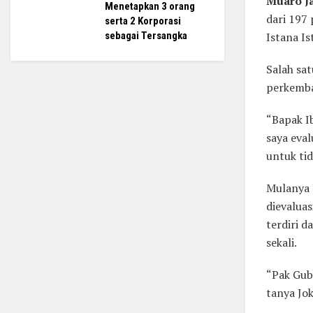
Muaro J
Menetapkan 3 orang
dari 197
serta 2 Korporasi
Istana Is
sebagai Tersangka
Salah sa
perkemba
“Bapak Ib
saya eva
untuk ti
Mulanya 
dievalua
terdiri d
sekali.
“Pak Gube
tanya Jo