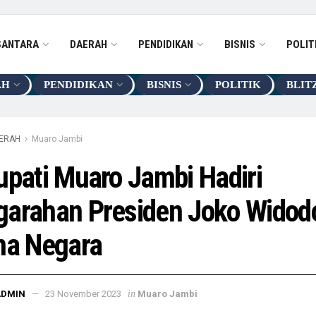
SANTARA
DAERAH
PENDIDIKAN
BISNIS
POLIT
AH
PENDIDIKAN
BISNIS
POLITIK
BLIT
ERAH
Muaro Jambi
upati Muaro Jambi Hadiri
arahan Presiden Joko Widodo
na Negara
in
ADMIN
23 November 2023
Muaro Jambi