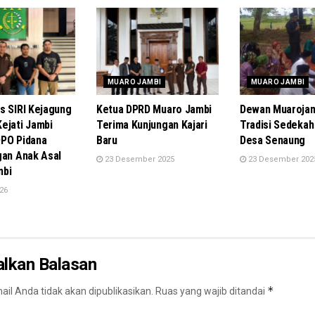
MUARO JAMBI
MUARO JAMBI
s SIRI Kejagung
Ketua DPRD Muaro Jambi
Dewan Muarojam
ejati Jambi
Terima Kunjungan Kajari
Tradisi Sedekah 
PO Pidana
Baru
Desa Senaung
gan Anak Asal
23 Desember 2025
23 Desember 202
mbi
026
alkan Balasan
*
il Anda tidak akan dipublikasikan.
Ruas yang wajib ditandai