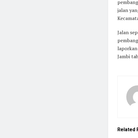
pembangu
jalan yan
Kecamata
Jalan sep
pembangu
laporkan
Jambi ta
Related