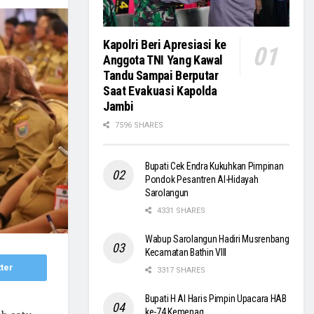
Kapolri Beri Apresiasi ke
Anggota TNI Yang Kawal
Tandu Sampai Berputar
Saat Evakuasi Kapolda
Jambi
7596 SHARES
Bupati Cek Endra Kukuhkan Pimpinan
Pondok Pesantren Al-Hidayah
Sarolangun
4331 SHARES
Wabup Sarolangun Hadiri Musrenbang
Kecamatan Bathin VIII
ter
3317 SHARES
Bupati H Al Haris Pimpin Upacara HAB
ke-74 Kemenag