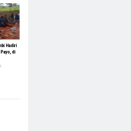
bi Hadiri
Payo, di
5