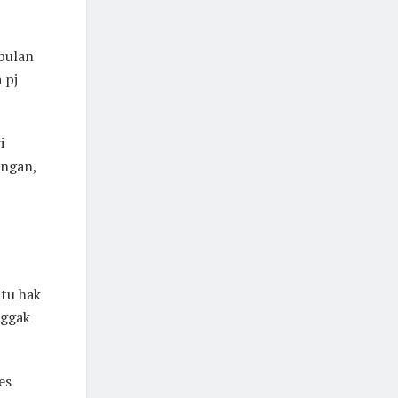
bulan
 pj
i
angan,
Itu hak
nggak
es