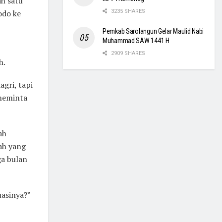
ah satu
odo ke
3235 SHARES
Pemkab Sarolangun Gelar Maulid Nabi
Muhammad SAW 1441 H
2909 SHARES
h.
gri, tapi
 meminta
ah
ah yang
iga bulan
uasinya?”