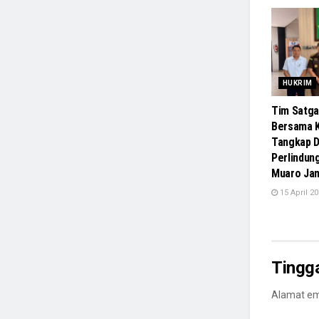
HUKRIM
Tim Satga
Bersama K
Tangkap D
Perlindun
Muaro Ja
15 April 2
Tingg
Alamat ema