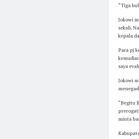
“Tiga bu
Jokowi m
sekali. 
kepala da
Para pj 
kemudian
saya eval
Jokowi me
menegask
“Begitu B
prerogati
minta ba
Kabupate