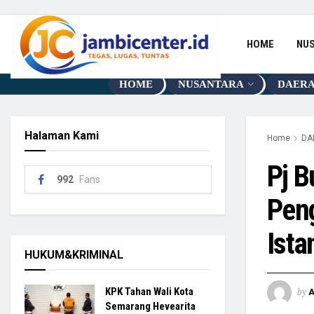
HOME
NU
HOME
NUSANTARA
DAER
Halaman Kami
Home
DA
Pj B
992
Fans
Peng
Ista
HUKUM&KRIMINAL
by
KPK Tahan Wali Kota
Semarang Hevearita