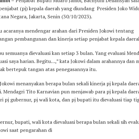
ambi –
Penjabat Bupati Muaro Jambi, Bachyuni Deliansyah sal
 penjabat (pj) kepala daerah yang diundang Presiden Joko Wid
tana Negara, Jakarta, Senin (30/10/2023).
tu acaranya mendengar arahan dari Presiden Jokowi tentang
ngan pembangunan dan kinerja setiap penjabat kepala daera
u semuanya dievaluasi kan setiap 3 bulan. Yang evaluasi Menda
luasi saya harian. Begitu…,” kata Jokowi dalam arahannya dan
dak bertepuk tangan atas penegasannya itu.
Jokowi menanyakan berapa bulan sekali kinerja pj kepala daer
si. Mendagri Tito Karnavian pun menjawab para pj kepala daer
ari pj gubernur, pj wali kota, dan pj bupati itu dievaluasi tiap t
rnur, bupati, wali kota dievaluasi berapa bulan sekali sih eval
kowi saat pengarahan di