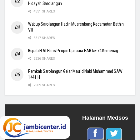
Hidayah Sarolangun
4331 SHARES
Wabup Sarolangun Hadiri Musrenbang Kecamatan Bathin
VIII
3317 SHARES
Bupati H Al Haris Pimpin Upacara HAB ke-74 Kemenag
3236 SHARES
Pemkab Sarolangun Gelar Maulid Nabi Muhammad SAW
1441 H
2909 SHARES
Halaman Medsos