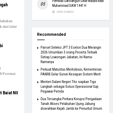
Pemkab Sarolangun Gelar Maulid Nabi
engah
Muhammad SAW 1441 H
2909 SHARES
elakukan
 dari Jalur
Recommended
bi
Pansel Seleksi JPT 3 Eselon Dua Merangin
2026 Umumkan 3 orang Peserta Terbaik
Setiap Lowongan Jabatan, Ini Nama-
Namanya
t
Perkuat Maturitas Meritokrasi, Kementerian
8 Provinsi
PANRB Gelar Survei Kesiapan Sistem Merit
Menteri Dalam Negeri Tito siapkan Tiga
Langkah sebagai Solusi Operasional Gaji
Pegawai Pemda
 Baiat NII
Dua Tersangka Perkara Korupsi Pengadaan
Tanah Akses Pelabuhan Ujung Jabung
diserahkan Kejati Jambi ke Penuntut Umum