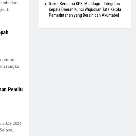
Jambi dari
Rakor Bersama KPK, Mendagri : Integritas
ikuti
Kepala Daerah Kunci Wujudkan Tata Kelola
Pemerintahan yang Bersih dan Akuntabel
mpah
no pimpin
lam rangka
nan Pemilu
i
a 2023-2024
lasa, ...