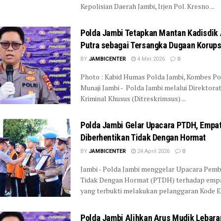
Kepolisian Daerah Jambi, Irjen Pol. Kresno ...
Polda Jambi Tetapkan Mantan Kadisdik A
Putra sebagai Tersangka Dugaan Korup
BY
JAMBICENTER
4 Mei 2026
0
Photo : Kabid Humas Polda Jambi, Kombes Pol
Munaji Jambi - Polda Jambi melalui Direktora
Kriminal Khusus (Ditreskrimsus) ...
Polda Jambi Gelar Upacara PTDH, Empat
Diberhentikan Tidak Dengan Hormat
BY
JAMBICENTER
24 April 2026
0
Jambi - Polda Jambi menggelar Upacara Pemb
Tidak Dengan Hormat (PTDH) terhadap empa
yang terbukti melakukan pelanggaran Kode Eti
Polda Jambi Alihkan Arus Mudik Lebaran 