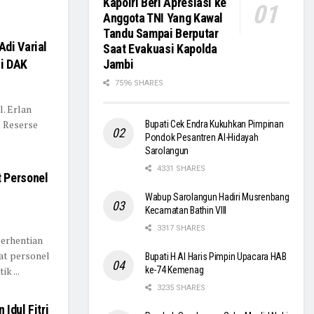
Kapolri Beri Apresiasi ke
Anggota TNI Yang Kawal
Tandu Sampai Berputar
di Varial
Saat Evakuasi Kapolda
si DAK
Jambi
7596 SHARES
. Erlan
t Reserse
Bupati Cek Endra Kukuhkan Pimpinan
Pondok Pesantren Al-Hidayah
Sarolangun
4331 SHARES
 Personel
Wabup Sarolangun Hadiri Musrenbang
Kecamatan Bathin VIII
3317 SHARES
erhentian
t personel
Bupati H Al Haris Pimpin Upacara HAB
ke-74 Kemenag
k ...
3235 SHARES
Idul Fitri