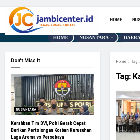
HOME
NU
HOME
NUSANTARA
DAER
Don't Miss It
Home
Tag
Tag:
K
NUSANTARA
Kerahkan Tim DVI, Polri Gerak Cepat
Berikan Pertolongan Korban Kerusuhan
Laga Arema vs Persebaya