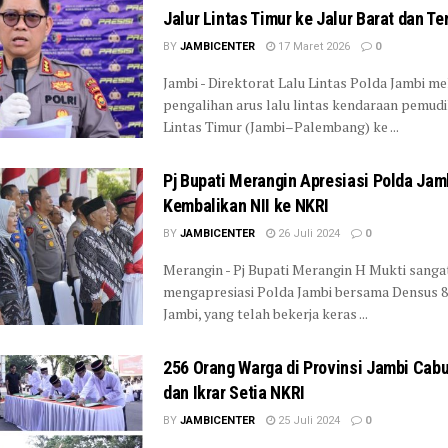
Jalur Lintas Timur ke Jalur Barat dan T
BY
JAMBICENTER
17 Maret 2026
0
Jambi - Direktorat Lalu Lintas Polda Jambi m
pengalihan arus lalu lintas kendaraan pemudik
Lintas Timur (Jambi–Palembang) ke ...
Pj Bupati Merangin Apresiasi Polda Jam
Kembalikan NII ke NKRI
BY
JAMBICENTER
26 Juli 2024
0
Merangin - Pj Bupati Merangin H Mukti sanga
mengapresiasi Polda Jambi bersama Densus 8
Jambi, yang telah bekerja keras ...
256 Orang Warga di Provinsi Jambi Cabut
dan Ikrar Setia NKRI
BY
JAMBICENTER
25 Juli 2024
0