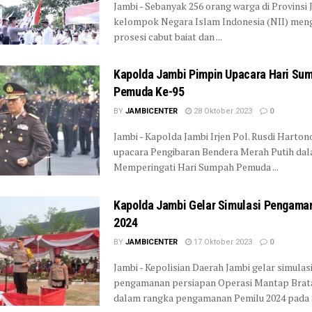
Jambi - Sebanyak 256 orang warga di Provinsi 
kelompok Negara Islam Indonesia (NII) meng
prosesi cabut baiat dan ...
Kapolda Jambi Pimpin Upacara Hari Su
Pemuda Ke-95
BY
JAMBICENTER
28 Oktober 2023
0
Jambi - Kapolda Jambi Irjen Pol. Rusdi Harto
upacara Pengibaran Bendera Merah Putih da
Memperingati Hari Sumpah Pemuda ...
Kapolda Jambi Gelar Simulasi Pengama
2024
BY
JAMBICENTER
17 Oktober 2023
0
Jambi - Kepolisian Daerah Jambi gelar simulas
pengamanan persiapan Operasi Mantap Brat
dalam rangka pengamanan Pemilu 2024 pada Se