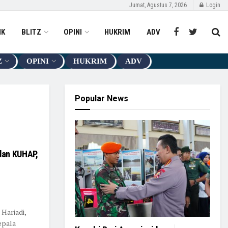
Jumat, Agustus 7, 2026
Login
IK
BLITZ
OPINI
HUKRIM
ADV
Z
OPINI
HUKRIM
ADV
Popular News
dan KUHAP,
 Hariadi,
epala