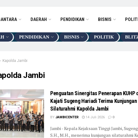
SANTARA
DAERAH
PENDIDIKAN
BISNIS
POLIT
AH
PENDIDIKAN
BISNIS
POLITIK
BLIT
Kapolda Jambi
apolda Jambi
Penguatan Sinergitas Penerapan KUHP 
Kajati Sugeng Hariadi Terima Kunjungan
Silaturahmi Kapolda Jambi
BY
JAMBICENTER
14 Juli 2026
0
Jambi - Kepala Kejaksaan Tinggi Jambi, Sugeng
S.H., M.H., menerima kunjungan silaturahmi K