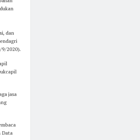
bahan
udukan
i, dan
mendagri
8/9/2020).
pil
Dukcapil
aga jasa
ang
pembaca
n Data