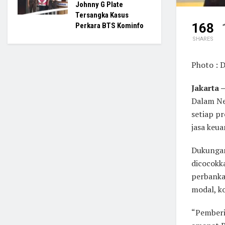
Johnny G Plate
Tersangka Kasus
168
Perkara BTS Kominfo
SHARES
Photo : D
Jakarta 
Dalam Ne
setiap p
jasa keu
Dukungan
dicocokk
perbanka
modal, ko
“Pemberi