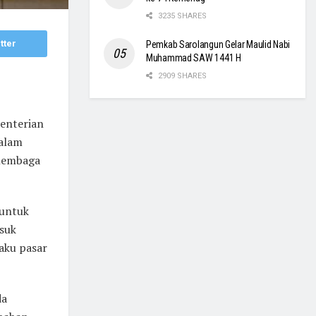
3235 SHARES
tter
Pemkab Sarolangun Gelar Maulid Nabi
Muhammad SAW 1441 H
2909 SHARES
enterian
dalam
 lembaga
 untuk
suk
aku pasar
da