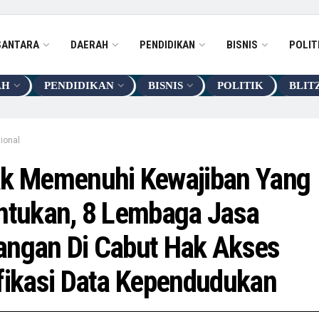
SANTARA
DAERAH
PENDIDIKAN
BISNIS
POLIT
AH
PENDIDIKAN
BISNIS
POLITIK
BLIT
ional
ak Memenuhi Kewajiban Yang
ntukan, 8 Lembaga Jasa
angan Di Cabut Hak Akses
fikasi Data Kependudukan