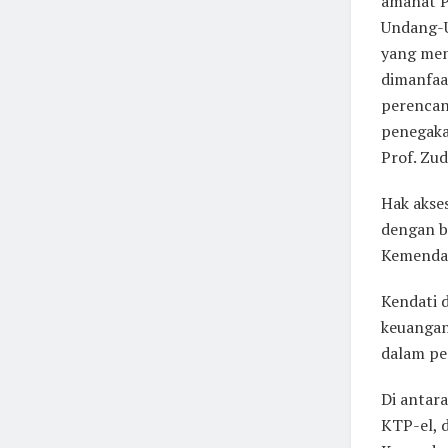
amanat P
Undang-U
yang men
dimanfaa
perencan
penegaka
Prof. Zud
Hak akse
dengan b
Kemendag
Kendati d
keuangan
dalam per
Di antar
KTP-el, 