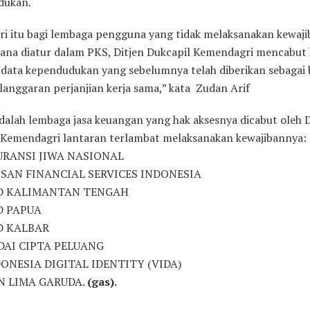
dukan.
ri itu bagi lembaga pengguna yang tidak melaksanakan kewaj
ana diatur dalam PKS, Ditjen Dukcapil Kemendagri mencabut 
si data kependudukan yang sebelumnya telah diberikan sebagai
langgaran perjanjian kerja sama,” kata Zudan Arif
adalah lembaga jasa keuangan yang hak aksesnya dicabut oleh D
 Kemendagri lantaran terlambat melaksanakan kewajibannya:
SURANSI JIWA NASIONAL
ISSAN FINANCIAL SERVICES INDONESIA
PD KALIMANTAN TENGAH
PD PAPUA
PD KALBAR
ADAI CIPTA PELUANG
NDONESIA DIGITAL IDENTITY (VIDA)
IN LIMA GARUDA.
(gas).