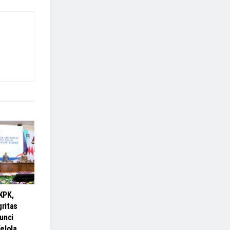
KPK,
gritas
unci
elola