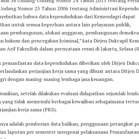
asal 58 Undang-Undang Nomor 24 Tahun 2013 tentang Peru
ndang Nomor 23 Tahun 2006 tentang Administrasi Kepend
yebutkan bahwa data kependudukan dari Kemendagri dapat
tkan untuk semua keperluan antara lain pelayanan publik,
aan pembangunan, alokasi anggaran, pembangunan demokras
n hukum dan pencegahan kriminal,” kata Dirjen Dukcapil Ke
an Arif Fakrulloh dalam pernyataan resmi di Jakarta, Selasa (
s pemanfaatan data kependudukan diberikan oleh Ditjen Dukca
erlandaskan perjanjian kerja sama yang dibuat antara Ditjen 
ri dengan masing-masing lembaga jasa keuangan.
emikian, setelah dilakukan evaluasi didapatkan sejumlah lemb
 yang tidak memenuhi berbagai kewajiban sebagaimana tertu
janjian kerja sama (PKS).
anya adalah pemberian data balikan, penggunaan perangkat 
dan laporan per semester mengenai pelaksanaan Pemanfaata