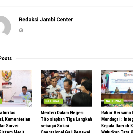
Redaksi Jambi Center
Posts
L
NATIONAL
NATIONAL
aturitas
Menteri Dalam Negeri
Rakor Bersama 
si, Kementerian
Tito siapkan Tiga Langkah
Mendagri : Inte
ar Survei
sebagai Solusi
Kepala Daerah K
Sistem Merit
Operasional Gaji Pegawai
Wujudkan Tata K