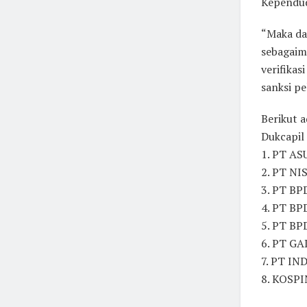
Kependu
“Maka da
sebagaim
verifika
sanksi pe
Berikut 
Dukcapil
1. PT A
2. PT N
3. PT B
4. PT B
5. PT B
6. PT G
7. PT I
8. KOSP