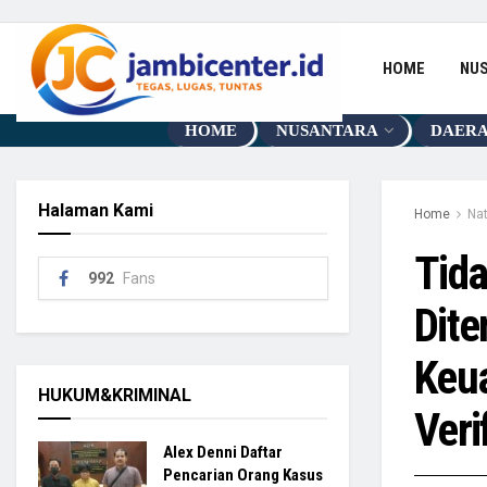
HOME
NU
HOME
NUSANTARA
DAER
Halaman Kami
Home
Nat
Tid
992
Fans
Dite
Keu
HUKUM&KRIMINAL
Veri
Alex Denni Daftar
Pencarian Orang Kasus