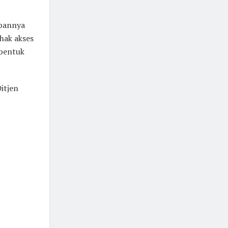
ibannya
hak akses
 bentuk
itjen