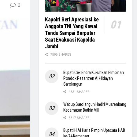
0
Kapolri Beri Apresiasi ke
Anggota TNI Yang Kawal
Tandu Sampai Berputar
Saat Evakuasi Kapolda
Jambi
7596 SHARES
Bupati Cek Endra Kukuhkan Pimpinan
Pondok Pesantren Al-Hidayah
Sarolangun
4331 SHARES
Wabup Sarolangun Hadiri Musrenbang
Kecamatan Bathin VIII
3317 SHARES
Bupati H Al Haris Pimpin Upacara HAB
ke-74 Kemenag