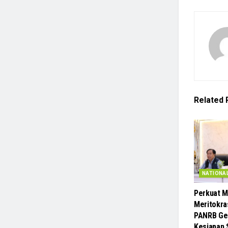
Related
NATIONA
Perkuat M
Meritokra
PANRB Gel
Kesiapan 