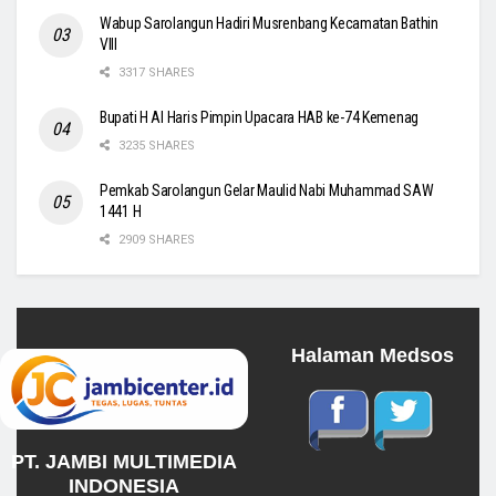
Wabup Sarolangun Hadiri Musrenbang Kecamatan Bathin
VIII
3317 SHARES
Bupati H Al Haris Pimpin Upacara HAB ke-74 Kemenag
3235 SHARES
Pemkab Sarolangun Gelar Maulid Nabi Muhammad SAW
1441 H
2909 SHARES
Halaman Medsos
PT. JAMBI MULTIMEDIA
INDONESIA