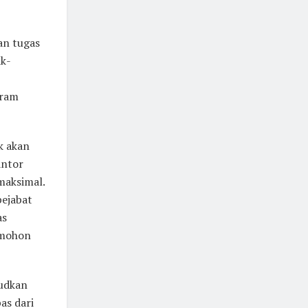
an tugas
ik-
gram
k akan
antor
 maksimal.
pejabat
as
 mohon
judkan
as dari