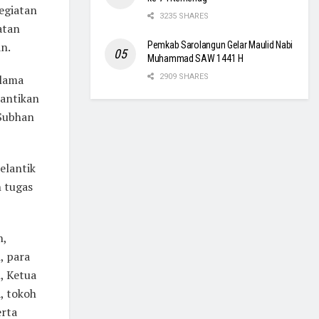
kegiatan
3235 SHARES
atan
n.
Pemkab Sarolangun Gelar Maulid Nabi
Muhammad SAW 1441 H
 lama
2909 SHARES
lantikan
Subhan
melantik
 tugas
n,
, para
, Ketua
, tokoh
rta