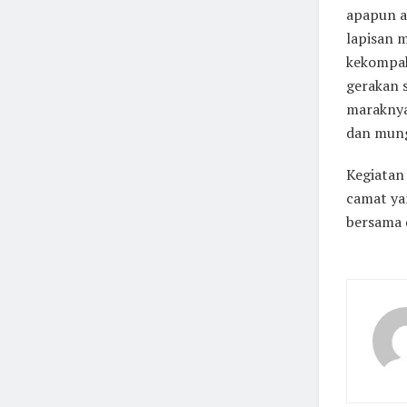
apapun a
lapisan 
kekompak
gerakan 
maraknya
dan mung
Kegiatan
camat ya
bersama 