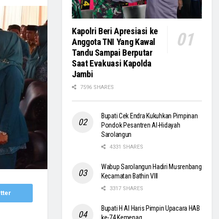
Kapolri Beri Apresiasi ke
Anggota TNI Yang Kawal
Tandu Sampai Berputar
Saat Evakuasi Kapolda
Jambi
7596 SHARES
Bupati Cek Endra Kukuhkan Pimpinan
Pondok Pesantren Al-Hidayah
Sarolangun
4331 SHARES
Wabup Sarolangun Hadiri Musrenbang
Kecamatan Bathin VIII
3317 SHARES
tter
Bupati H Al Haris Pimpin Upacara HAB
ke-74 Kemenag