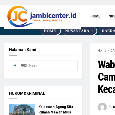
HOME
NU
HOME
NUSANTARA
DAER
Halaman Kami
Home
DA
Wabu
992
Fans
Cam
Kec
HUKUM&KRIMINAL
by
Kejaksaan Agung Sita
R
Rumah Mewah Milik