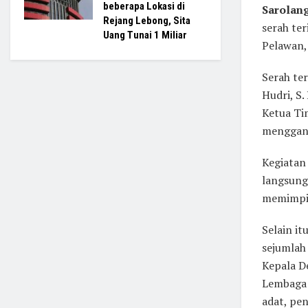
beberapa Lokasi di
Sarola
Rejang Lebong, Sita
serah te
Uang Tunai 1 Miliar
Pelawan,
Serah ter
Hudri, S.
Ketua Ti
menggant
Kegiatan 
langsung
memimpi
Selain it
sejumlah
Kepala D
Lembaga 
adat, pe