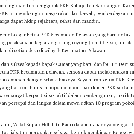
mbangunan tim penggerak PKK Kabupaten Sarolangun. Kare
PKK ini membangun masyarakat dari bawah, pemberdayaan m
arga dapat hidup sejahtera, sehat dan mandiri.
meminta agar ketua PKK kecamatan Pelawan yang baru untuk
g pelaksanaan kegiatan gotong royong Jumat bersih, untuk 
kan di setiap desa di wilayah Kecamatan Pelawan.
 dan sukses kepada bapak Camat yang baru dan ibu Tri Deni s
ketua PKK kecamatan pelawan, semoga dapat melaksanakan t
n amanah dengan sebaik-baiknya. Saya harap ketua PKK Ke
yang baru ini, harus mampu membina para kader PKK serta m
us semangat berpartisipasi aktif dalam pembangunan, mari kit
an persepsi dan langka dalam mewujudkan 10 program poko
a itu, Wakil Bupati Hillalatil Badri dalam arahannya mengata
tasi jabatan merupakan sebagai bentuk pembinaan Kepegawa