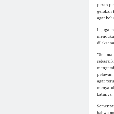
peran pe
gerakan 
agar kelu
Ia juga 
mendukun
dilaksana
“Selamat
sebagai 
mengemba
pelawan 
agar ter
menyatuk
katanya.
Sementar
bahwa mu