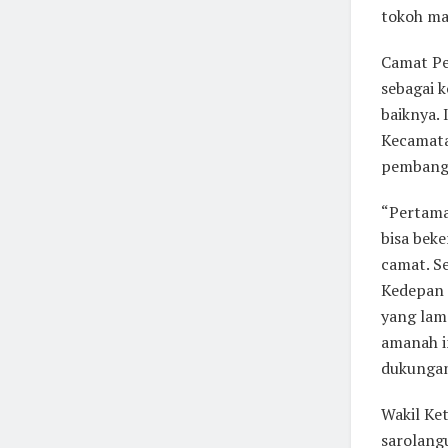
tokoh ma
Camat Pe
sebagai 
baiknya.
Kecamata
pembangu
“Pertama 
bisa bek
camat. Se
Kedepan 
yang lam
amanah i
dukungan
Wakil Ke
sarolang