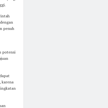
gi.
intah
 dengan
an penuh
n potensi
ajuan
 dapat
, karena
ningkatan
han