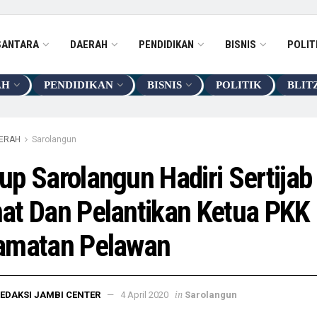
SANTARA
DAERAH
PENDIDIKAN
BISNIS
POLIT
AH
PENDIDIKAN
BISNIS
POLITIK
BLIT
ERAH
Sarolangun
p Sarolangun Hadiri Sertijab
at Dan Pelantikan Ketua PKK
amatan Pelawan
in
EDAKSI JAMBI CENTER
4 April 2020
Sarolangun