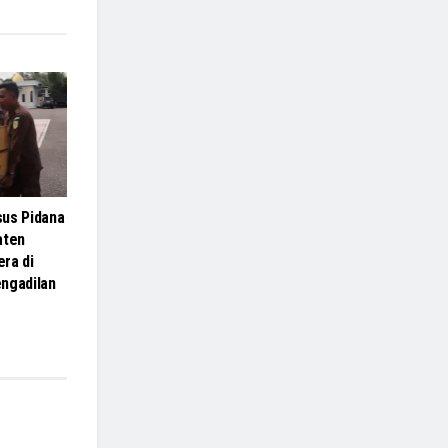
sus Pidana
aten
ra di
ngadilan