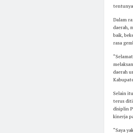
tentunya
Dalam r
daerah, 
baik, be
rasa gem
“Selamat
melaksan
daerah 
Kabupate
Selain i
terus di
disiplin
kinerja p
“Saya ya