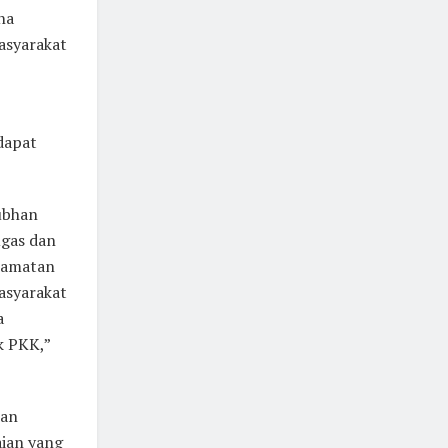
na
asyarakat
dapat
ubhan
ugas dan
camatan
asyarakat
a
k PKK,”
kan
ian yang