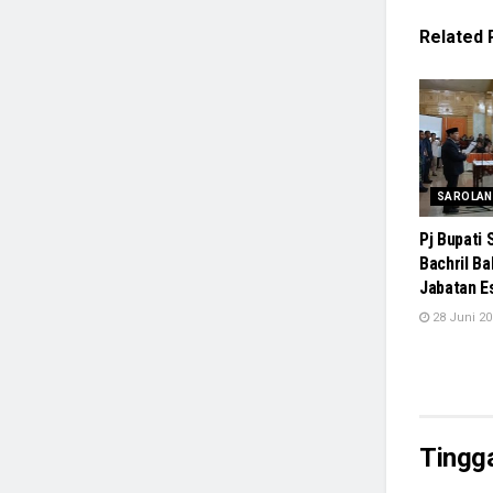
Related
SAROLA
Pj Bupati
Bachril Ba
Jabatan Ese
28 Juni 20
Tingg