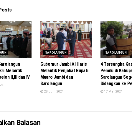
Posts
NGUN
SAROLANGUN
SAROLANGUN
 Sarolangun
Gubernur Jambi Al Haris
4 Tersangka Ka
kri Melantik
Melantik Penjabat Bupati
Pemilu di Kabup
lon II,III dan IV
Muaro Jambi dan
Sarolangun Sege
Sarolangun
Sidangkan ke Pe
24
28 Juni 2024
17 Mei 2024
alkan Balasan