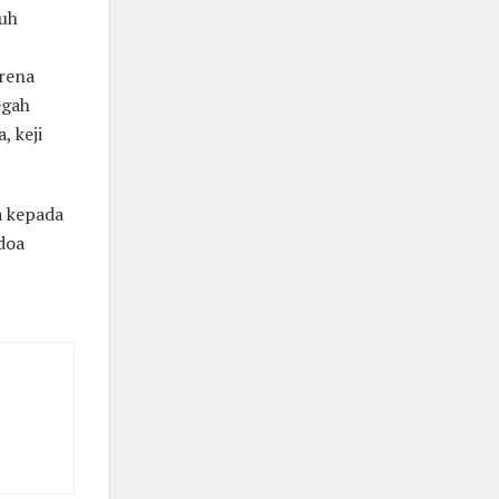
ruh
rena
egah
, keji
a kepada
doa