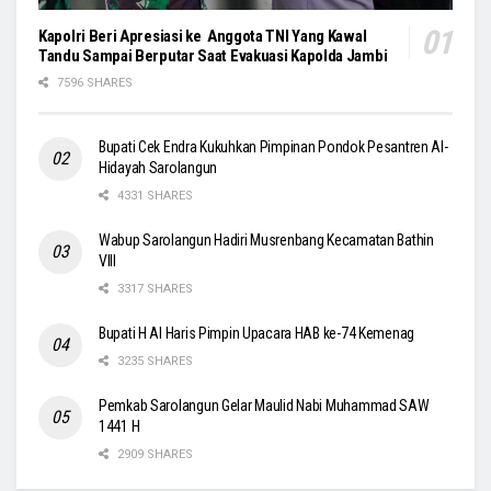
Kapolri Beri Apresiasi ke Anggota TNI Yang Kawal
Tandu Sampai Berputar Saat Evakuasi Kapolda Jambi
7596 SHARES
Bupati Cek Endra Kukuhkan Pimpinan Pondok Pesantren Al-
Hidayah Sarolangun
4331 SHARES
Wabup Sarolangun Hadiri Musrenbang Kecamatan Bathin
VIII
3317 SHARES
Bupati H Al Haris Pimpin Upacara HAB ke-74 Kemenag
3235 SHARES
Pemkab Sarolangun Gelar Maulid Nabi Muhammad SAW
1441 H
2909 SHARES