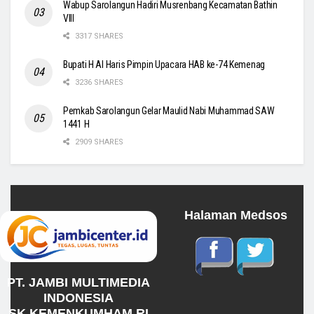
Wabup Sarolangun Hadiri Musrenbang Kecamatan Bathin
VIII
3317 SHARES
Bupati H Al Haris Pimpin Upacara HAB ke-74 Kemenag
3236 SHARES
Pemkab Sarolangun Gelar Maulid Nabi Muhammad SAW
1441 H
2909 SHARES
Halaman Medsos
PT. JAMBI MULTIMEDIA
INDONESIA
SK KEMENKUMHAM RI