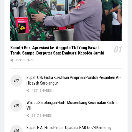
Kapolri Beri Apresiasi ke Anggota TNI Yang Kawal
Tandu Sampai Berputar Saat Evakuasi Kapolda Jambi
7596 SHARES
Bupati Cek Endra Kukuhkan Pimpinan Pondok Pesantren Al-
Hidayah Sarolangun
4331 SHARES
Wabup Sarolangun Hadiri Musrenbang Kecamatan Bathin
VIII
3317 SHARES
Bupati H Al Haris Pimpin Upacara HAB ke-74 Kemenag