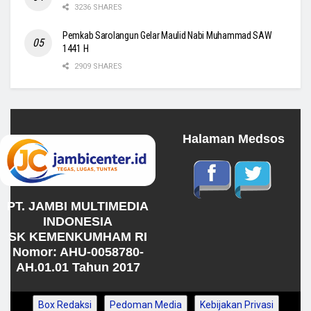
3236 SHARES
Pemkab Sarolangun Gelar Maulid Nabi Muhammad SAW
1441 H
2909 SHARES
Halaman Medsos
PT. JAMBI MULTIMEDIA
INDONESIA
SK KEMENKUMHAM RI
Nomor: AHU-0058780-
AH.01.01 Tahun 2017
Box Redaksi
Pedoman Media
Kebijakan Privasi