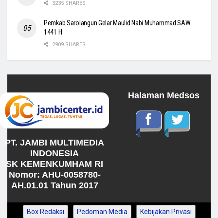
3235 SHARES
Pemkab Sarolangun Gelar Maulid Nabi Muhammad SAW
1441 H
2909 SHARES
Halaman Medsos
PT. JAMBI MULTIMEDIA
INDONESIA
SK KEMENKUMHAM RI
Nomor: AHU-0058780-
AH.01.01 Tahun 2017
Box Redaksi
Pedoman Media
Kebijakan Privasi