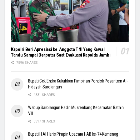
Kapolri Beri Apresiasi ke Anggota TNI Yang Kawal
Tandu Sampai Berputar Saat Evakuasi Kapolda Jambi
7596 SHARES
Bupati Cek Endra Kukuhkan Pimpinan Pondok Pesantren Al-
Hidayah Sarolangun
4331 SHARES
Wabup Sarolangun Hadiri Musrenbang Kecamatan Bathin
VIII
3317 SHARES
Bupati H Al Haris Pimpin Upacara HAB ke-74 Kemenag