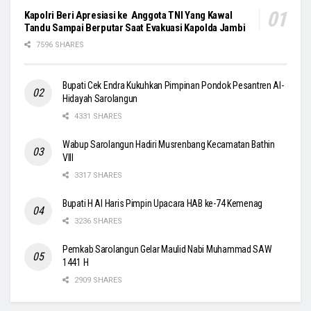
Kapolri Beri Apresiasi ke Anggota TNI Yang Kawal
Tandu Sampai Berputar Saat Evakuasi Kapolda Jambi
7596 SHARES
Bupati Cek Endra Kukuhkan Pimpinan Pondok Pesantren Al-
Hidayah Sarolangun
4331 SHARES
Wabup Sarolangun Hadiri Musrenbang Kecamatan Bathin
VIII
3317 SHARES
Bupati H Al Haris Pimpin Upacara HAB ke-74 Kemenag
3236 SHARES
Pemkab Sarolangun Gelar Maulid Nabi Muhammad SAW
1441 H
2909 SHARES