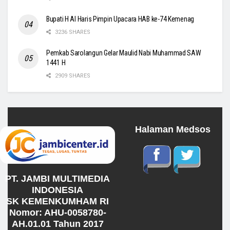
Bupati H Al Haris Pimpin Upacara HAB ke-74 Kemenag
3236 SHARES
Pemkab Sarolangun Gelar Maulid Nabi Muhammad SAW
1441 H
2909 SHARES
Halaman Medsos
PT. JAMBI MULTIMEDIA
INDONESIA
SK KEMENKUMHAM RI
Nomor: AHU-0058780-
AH.01.01 Tahun 2017