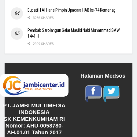
Bupati H Al Haris Pimpin Upacara HAB ke-74 Kemenag
3236 SHARES
Pemkab Sarolangun Gelar Maulid Nabi Muhammad SAW
1441 H
2909 SHARES
Halaman Medsos
PT. JAMBI MULTIMEDIA
INDONESIA
SK KEMENKUMHAM RI
Nomor: AHU-0058780-
AH.01.01 Tahun 2017