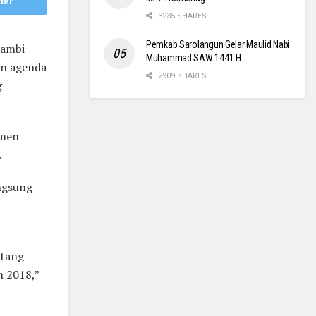
ter
3235 SHARES
Pemkab Sarolangun Gelar Maulid Nabi
jambi
Muhammad SAW 1441 H
an agenda
2909 SHARES
g
umen
.
ngsung
etang
 2018,”