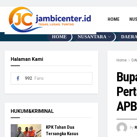
HOME
NU
HOME
NUSANTARA
DAER
Halaman Kami
Home
DA
Bup
992
Fans
Per
APB
HUKUM&KRIMINAL
by
KPK Tahan Dua
R
Tersangka Kasus