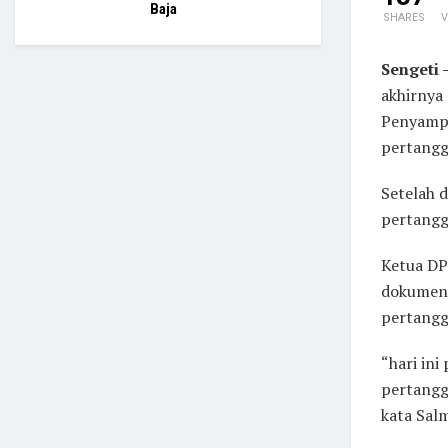
Baja
SHARES
V
Sengeti 
akhirnya
Penyampa
pertangg
Setelah 
pertangg
Ketua DP
dokumen 
pertangg
“hari in
pertangg
kata Sal