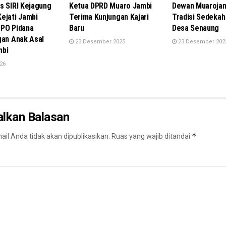
s SIRI Kejagung
Ketua DPRD Muaro Jambi
Dewan Muarojam
ejati Jambi
Terima Kunjungan Kajari
Tradisi Sedekah 
PO Pidana
Baru
Desa Senaung
gan Anak Asal
23 Desember 2025
23 Desember 202
mbi
026
alkan Balasan
*
il Anda tidak akan dipublikasikan.
Ruas yang wajib ditandai