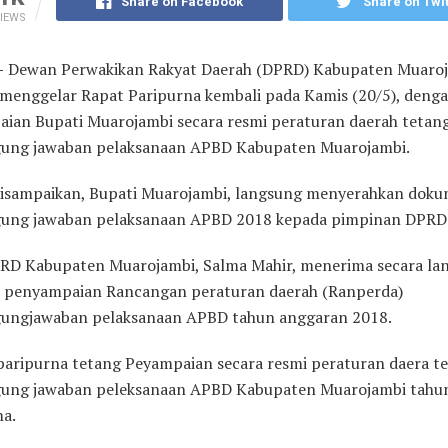
Share on Facebook
Share on Twit
IEWS
–
Dewan Perwakikan Rakyat Daerah (DPRD) Kabupaten Muaro
 menggelar Rapat Paripurna kembali pada Kamis (20/5), deng
ian Bupati Muarojambi secara resmi peraturan daerah tetan
ung jawaban pelaksanaan APBD Kabupaten Muarojambi.
disampaikan, Bupati Muarojambi, langsung menyerahkan dok
ung jawaban pelaksanaan APBD 2018 kepada pimpinan DPRD
RD Kabupaten Muarojambi, Salma Mahir, menerima secara la
penyampaian Rancangan peraturan daerah (Ranperda)
ungjawaban pelaksanaan APBD tahun anggaran 2018.
i paripurna tetang Peyampaian secara resmi peraturan daera t
ung jawaban peleksanaan APBD Kabupaten Muarojambi tahun
ma.