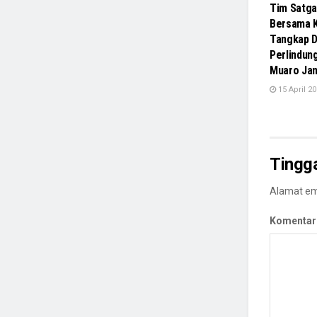
Tim Satga
Bersama K
Tangkap D
Perlindun
Muaro Ja
15 April 2
Tingg
Alamat ema
Komentar