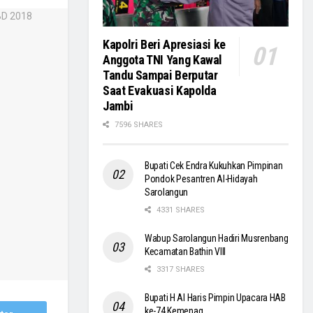
Kapolri Beri Apresiasi ke
Anggota TNI Yang Kawal
Tandu Sampai Berputar
Saat Evakuasi Kapolda
Jambi
7596 SHARES
Bupati Cek Endra Kukuhkan Pimpinan
Pondok Pesantren Al-Hidayah
Sarolangun
4331 SHARES
Wabup Sarolangun Hadiri Musrenbang
Kecamatan Bathin VIII
3317 SHARES
Bupati H Al Haris Pimpin Upacara HAB
ke-74 Kemenag