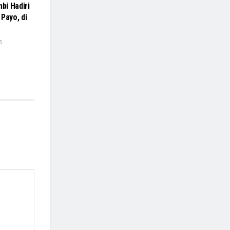
bi Hadiri
Payo, di
5