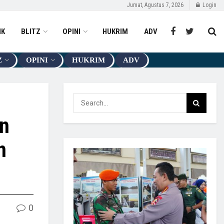
Jumat, Agustus 7, 2026
Login
IK
BLITZ
OPINI
HUKRIM
ADV
Z
OPINI
HUKRIM
ADV
n
n
0