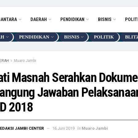
SANTARA
DAERAH
PENDIDIKAN
BISNIS
POLIT
AH
PENDIDIKAN
BISNIS
POLITIK
BLIT
ERAH
Muaro Jambi
ati Masnah Serahkan Dokume
tangung Jawaban Pelaksanaa
D 2018
in
EDAKSI JAMBI CENTER
16 Juni 2019
Muaro Jambi