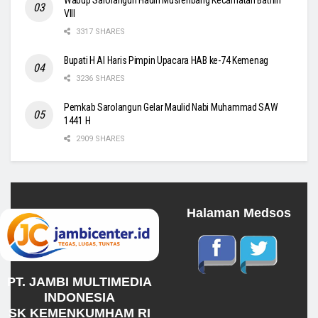
Wabup Sarolangun Hadiri Musrenbang Kecamatan Bathin
VIII
3317 SHARES
Bupati H Al Haris Pimpin Upacara HAB ke-74 Kemenag
3236 SHARES
Pemkab Sarolangun Gelar Maulid Nabi Muhammad SAW
1441 H
2909 SHARES
Halaman Medsos
PT. JAMBI MULTIMEDIA
INDONESIA
SK KEMENKUMHAM RI