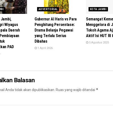
MBI
ADVERTORIAL
KOTA JAMBI
 Jambi,
Gubernur Al Haris vs Para
Semangat Keme
ri Wiyagus
Penghitung Persentase:
Menggelora di J
pala Daerah
Drama Belanja Pegawai
Tokoh Agama Aj
 Pembiayaan
yang Terlalu Serius
Aktif Isi HUT RI
tuk
Dibahas
5 Agustus 2025
tkan PAD
1 April 2026
6
alkan Balasan
*
il Anda tidak akan dipublikasikan.
Ruas yang wajib ditandai