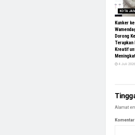
KOTA JA
Kunker ke
Wamendag
Dorong Ke
Terapkan
Kreatif un
Meningka
4 Juli 202
Tingg
Alamat ema
Komentar