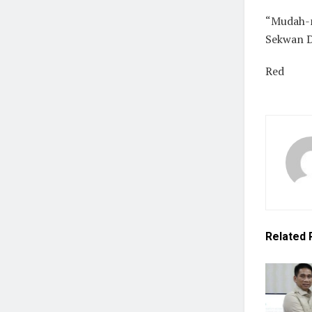
“Mudah-m
Sekwan D
Red
Related