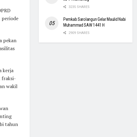
3235 SHARES
 DPRD
n periode
Pemkab Sarolangun Gelar Maulid Nabi
Muhammad SAW 1441 H
2909 SHARES
a pekan
silitas
 kerja
fraksi-
an wakil
ewan
nting
bi tahun