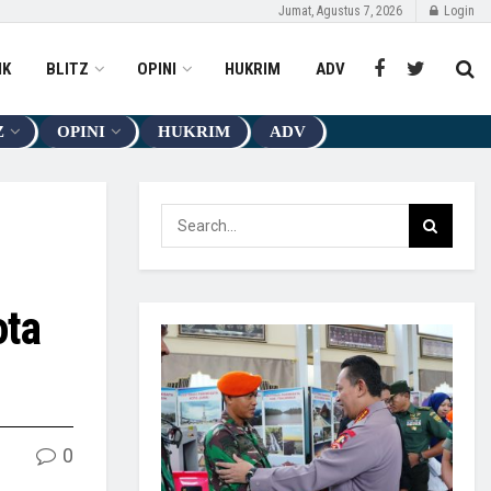
Jumat, Agustus 7, 2026
Login
IK
BLITZ
OPINI
HUKRIM
ADV
Z
OPINI
HUKRIM
ADV
ota
0