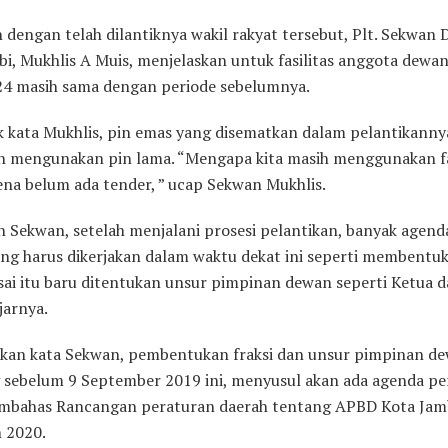
 dengan telah dilantiknya wakil rakyat tersebut, Plt. Sekwan
bi, Mukhlis A Muis, menjelaskan untuk fasilitas anggota dewa
4 masih sama dengan periode sebelumnya.
 kata Mukhlis, pin emas yang disematkan dalam pelantikanny
ih mengunakan pin lama. “Mengapa kita masih menggunakan fa
ena belum ada tender, ” ucap Sekwan Mukhlis.
n Sekwan, setelah menjalani prosesi pelantikan, banyak agenda
ng harus dikerjakan dalam waktu dekat ini seperti membentuk 
Usai itu baru ditentukan unsur pimpinan dewan seperti Ketua d
ujarnya.
akan kata Sekwan, pembentukan fraksi dan unsur pimpinan d
sebelum 9 September 2019 ini, menyusul akan ada agenda pe
mbahas Rancangan peraturan daerah tentang APBD Kota Jam
 2020.