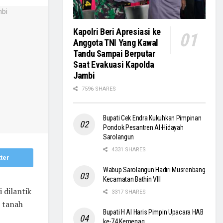
Kapolri Beri Apresiasi ke
Anggota TNI Yang Kawal
Tandu Sampai Berputar
Saat Evakuasi Kapolda
Jambi
7596 SHARES
Bupati Cek Endra Kukuhkan Pimpinan
Pondok Pesantren Al-Hidayah
Sarolangun
4331 SHARES
ter
Wabup Sarolangun Hadiri Musrenbang
Kecamatan Bathin VIII
dilantik
3317 SHARES
t tanah
Bupati H Al Haris Pimpin Upacara HAB
ke-74 Kemenag