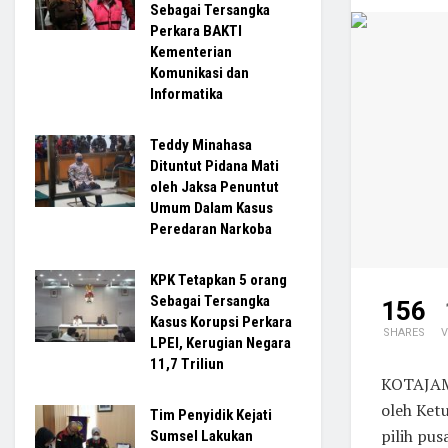
Sebagai Tersangka
Perkara BAKTI
Kementerian
Komunikasi dan
Informatika
Teddy Minahasa
Dituntut Pidana Mati
oleh Jaksa Penuntut
Umum Dalam Kasus
Peredaran Narkoba
KPK Tetapkan 5 orang
Sebagai Tersangka
156
Kasus Korupsi Perkara
SHARES
V
LPEI, Kerugian Negara
11,7 Triliun
KOTAJAMB
oleh Ketu
Tim Penyidik Kejati
pilih pus
Sumsel Lakukan