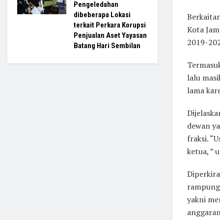
Pengeledahan
dibeberapa Lokasi
Berkaitan
terkait Perkara Korupsi
Kota Jam
Penjualan Aset Yayasan
2019-202
Batang Hari Sembilan
Termasuk
lalu mas
lama kar
Dijelaska
dewan ya
fraksi. “
ketua, ” 
Diperkir
rampung 
yakni me
anggaran