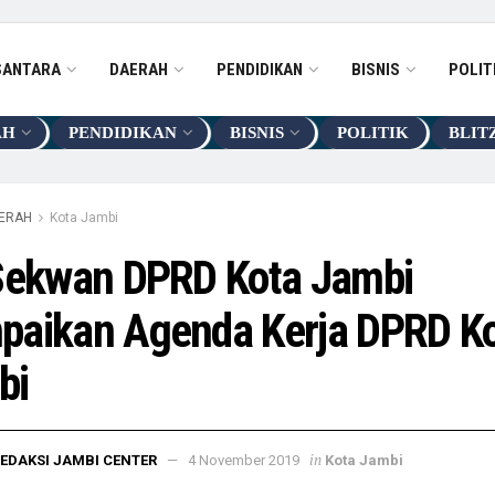
SANTARA
DAERAH
PENDIDIKAN
BISNIS
POLIT
AH
PENDIDIKAN
BISNIS
POLITIK
BLIT
ERAH
Kota Jambi
 Sekwan DPRD Kota Jambi
paikan Agenda Kerja DPRD K
bi
in
EDAKSI JAMBI CENTER
4 November 2019
Kota Jambi