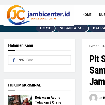
HOME
NU
HOME
NUSANTARA
DAER
Halaman Kami
Home
DA
Plt
992
Fans
Sam
Jam
HUKUM&KRIMINAL
by
Kejaksaan Agung
R
Tetapkan 3 Orang