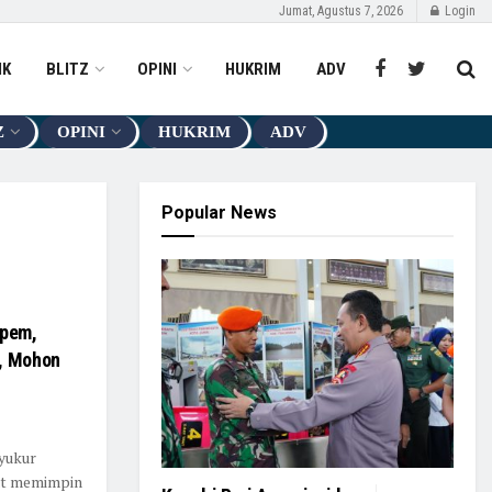
Jumat, Agustus 7, 2026
Login
IK
BLITZ
OPINI
HUKRIM
ADV
Z
OPINI
HUKRIM
ADV
Popular News
mpem,
a, Mohon
Syukur
aat memimpin