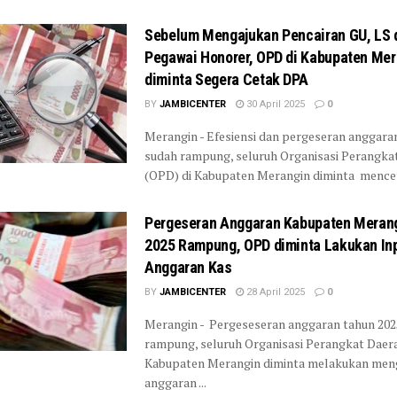
Sebelum Mengajukan Pencairan GU, LS d
Pegawai Honorer, OPD di Kabupaten Mer
diminta Segera Cetak DPA
BY
JAMBICENTER
30 April 2025
0
Merangin - Efesiensi dan pergeseran anggara
sudah rampung, seluruh Organisasi Perangka
(OPD) di Kabupaten Merangin diminta menceta
Pergeseran Anggaran Kabupaten Meran
2025 Rampung, OPD diminta Lakukan In
Anggaran Kas
BY
JAMBICENTER
28 April 2025
0
Merangin - Pergeseseran anggaran tahun 202
rampung, seluruh Organisasi Perangkat Daer
Kabupaten Merangin diminta melakukan men
anggaran ...