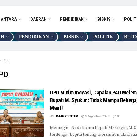
SANTARA
DAERAH
PENDIDIKAN
BISNIS
POLIT
AH
PENDIDIKAN
BISNIS
POLITIK
BLIT
OPD
PD
OPD Minim Inovasi, Capaian PAD Mele
Bupati M. Syukur : Tidak Mampu Bekerj
Maaf!
BY
JAMBICENTER
3 Agustus 2026
0
Merangin - Nada bicara Bupati Merangin, M. 
terdengar begitu tenang tapi sarat makna s