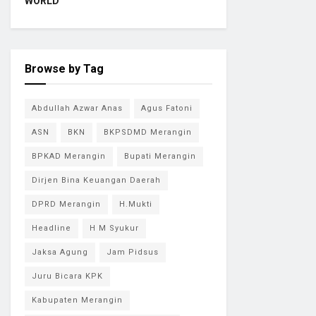
WORLD
Browse by Tag
Abdullah Azwar Anas
Agus Fatoni
ASN
BKN
BKPSDMD Merangin
BPKAD Merangin
Bupati Merangin
Dirjen Bina Keuangan Daerah
DPRD Merangin
H.Mukti
Headline
H M Syukur
Jaksa Agung
Jam Pidsus
Juru Bicara KPK
Kabupaten Merangin