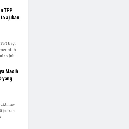
an TPP
ta ajukan
PP) bagi
emerintah
n Juli ...
nya Masih
D yang
Mukti me-
 jajaran
...