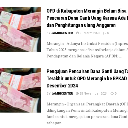
OPD di Kabupaten Merangin Belum Bisa 
Pencairan Dana Ganti Uang Karena Ada 
dan Penghitungan ulang Anggaran
BY
JAMBICENTER
21 Maret 2025
0
Merangin - Adanya Instruksi Presiden (Inpre
Tahun 2025 mengenai efisiensi belanja dalam
Pendapatan dan Belanja Negara (APBN) ...
Pengajuan Pencairan Dana Ganti Uang 
Terakhir untuk OPD Merangin ke BPKAD 
Desember 2024
BY
JAMBICENTER
25 November 2024
0
Merangin - Organisasi Perangkat Daerah (OP
dilingkungan Pemerintah Kabupaten Merangin
Jambi untuk mengajukan pencairan dana Gant
tahapan ...