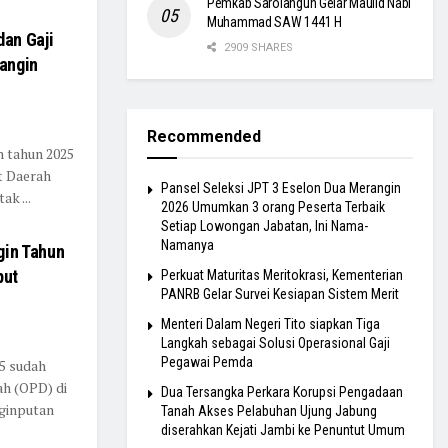
Pemkab Sarolangun Gelar Maulid Nabi
Muhammad SAW 1441 H
an Gaji
2909 SHARES
angin
Recommended
n tahun 2025
t Daerah
Pansel Seleksi JPT 3 Eselon Dua Merangin
k ...
2026 Umumkan 3 orang Peserta Terbaik
Setiap Lowongan Jabatan, Ini Nama-
Namanya
gin Tahun
put
Perkuat Maturitas Meritokrasi, Kementerian
PANRB Gelar Survei Kesiapan Sistem Merit
Menteri Dalam Negeri Tito siapkan Tiga
Langkah sebagai Solusi Operasional Gaji
Pegawai Pemda
5 sudah
ah (OPD) di
Dua Tersangka Perkara Korupsi Pengadaan
ginputan
Tanah Akses Pelabuhan Ujung Jabung
diserahkan Kejati Jambi ke Penuntut Umum