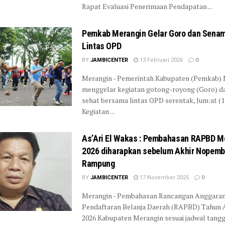
Rapat Evaluasi Penerimaan Pendapatan ...
Pemkab Merangin Gelar Goro dan Sena
Lintas OPD
BY
JAMBICENTER
13 Februari 2026
0
Merangin - Pemerintah Kabupaten (Pemkab)
menggelar kegiatan gotong-royong (Goro) d
sehat bersama lintas OPD serentak, Jum:at (1
Kegiatan ...
As’Ari El Wakas : Pembahasan RAPBD M
2026 diharapkan sebelum Akhir Nopemb
Rampung
BY
JAMBICENTER
17 November 2025
0
Merangin - Pembahasan Rancangan Anggaran
Pendaftaran Belanja Daerah (RAPBD) Tahun
2026 Kabupaten Merangin sesuai jadwal tanggal