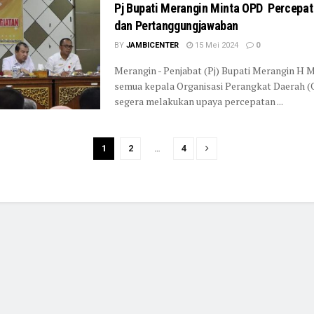
Pj Bupati Merangin Minta OPD Percepat
dan Pertanggungjawaban
BY
JAMBICENTER
15 Mei 2024
0
Merangin - Penjabat (Pj) Bupati Merangin H M
semua kepala Organisasi Perangkat Daerah (
segera melakukan upaya percepatan ...
1
2
…
4