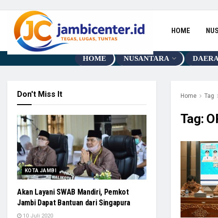
HOME
NU
HOME
NUSANTARA
DAER
Don't Miss It
Home
Tag
Tag:
O
KOTA JAMBI
Akan Layani SWAB Mandiri, Pemkot
Jambi Dapat Bantuan dari Singapura
10 Juli 2020