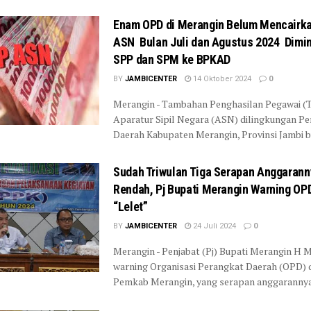
Enam OPD di Merangin Belum Mencairk
ASN Bulan Juli dan Agustus 2024 Dimin
SPP dan SPM ke BPKAD
BY
JAMBICENTER
14 Oktober 2024
0
Merangin - Tambahan Penghasilan Pegawai (T
Aparatur Sipil Negara (ASN) dilingkungan P
Daerah Kabupaten Merangin, Provinsi Jambi bula
Sudah Triwulan Tiga Serapan Anggaran
Rendah, Pj Bupati Merangin Warning OP
“Lelet”
BY
JAMBICENTER
24 Juli 2024
0
Merangin - Penjabat (Pj) Bupati Merangin H 
warning Organisasi Perangkat Daerah (OPD) di
Pemkab Merangin, yang serapan anggarannya 