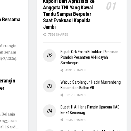
Kapolri Beri Apresiasi ke
Anggota TNI Yang Kawal
Tandu Sampai Berputar
m Bersama
Saat Evakuasi Kapolda
Jambi
7596 SHARES
 Merangin
an senam
Bupati Cek Endra Kukuhkan Pimpinan
Pondok Pesantren Al-Hidayah
3/2/2026).
Sarolangun
4331 SHARES
erangin
Wabup Sarolangun Hadiri Musrenbang
er
Kecamatan Bathin VIII
3317 SHARES
Bupati H Al Haris Pimpin Upacara HAB
ke-74 Kemenag
 Belanja
 Anggaran
3235 SHARES
 16 s/d ...